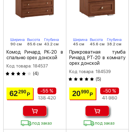
Ширина
Высота
Глубина
Ширина
Высота
Глубина
90 см
85.6 см
43.2 см
45 см
45.6 см
38.2 см
Комод Ричард РК-20 в
Прикроватная тумба
спальню орех донской
Ричард РТ-20 в комнату
орех донской
Код товара: 184537
Код товара: 184539
(
4
)
(
5
)
-55 %
-50 %
62
20
290
990
Р
Р
138 420
41 980
под заказ
под заказ