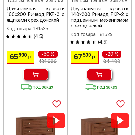
174.2 см
104.6 см
208.7 см
154.2 см
104.6 см
208.7 см
Двуспальная кровать
Двуспальная кровать
160х200 Ричард РКР-3 с
140х200 Ричард РКР-2 с
ящиками орех донской
подъемным механизмом
орех донской
Код товара: 181535
Код товара: 181529
(
4.5
)
(
4.5
)
-50 %
-20 %
65
67
990
590
Р
Р
131 980
84 490
под заказ
под заказ