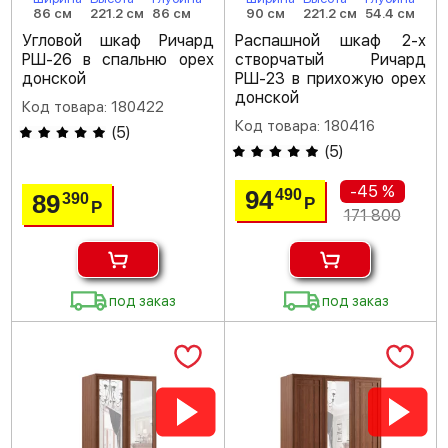
86 см
221.2 см
86 см
90 см
221.2 см
54.4 см
Угловой шкаф Ричард
Распашной шкаф 2-х
РШ-26 в спальню орех
створчатый Ричард
донской
РШ-23 в прихожую орех
донской
Код товара: 180422
Код товара: 180416
(
5
)
(
5
)
-45 %
94
490
89
390
Р
Р
171 800
под заказ
под заказ