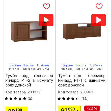
Ширина
Высота
Глубина
Ширина
Высота
Глубина
110 см
60.3 см
41.5 см
167 см
60.3 см
41.5 см
Тумба под телевизор
Тумба под телевизор
Ричард РТ-2 в комнату
Ричард РТ-1 с ящиками
орех донской
орех донской
Код товара: 203975
Код товара: 203963
(
5
)
(
4.5
)
-20 %
61
690
190