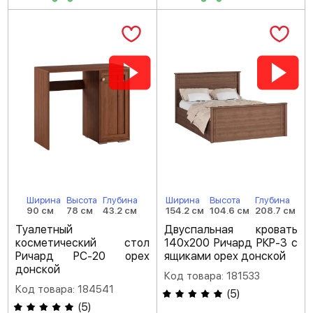
Ширина
Высота
Глубина
Ширина
Высота
Глубина
90 см
78 см
43.2 см
154.2 см
104.6 см
208.7 см
Туалетный
Двуспальная кровать
косметический стол
140х200 Ричард РКР-3 с
Ричард РС-20 орех
ящиками орех донской
донской
Код товара: 181533
Код товара: 184541
(
5
)
(
5
)