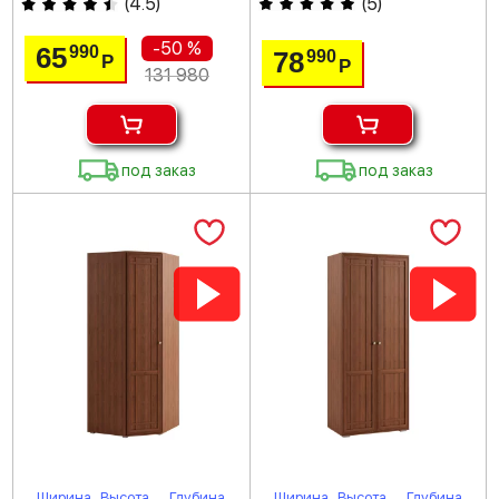
(
4.5
)
(
5
)
-50 %
65
990
78
990
Р
Р
131 980
под заказ
под заказ
Ширина
Высота
Глубина
Ширина
Высота
Глубина