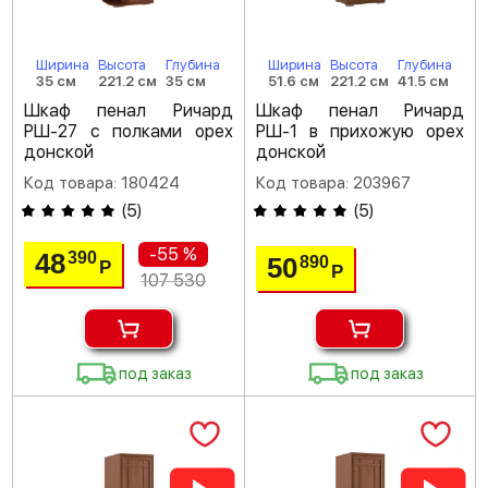
Ширина
Высота
Глубина
Ширина
Высота
Глубина
35 см
221.2 см
35 см
51.6 см
221.2 см
41.5 см
Шкаф пенал Ричард
Шкаф пенал Ричард
РШ-27 с полками орех
РШ-1 в прихожую орех
донской
донской
Код товара: 180424
Код товара: 203967
(
5
)
(
5
)
-55 %
48
390
50
890
Р
Р
107 530
под заказ
под заказ