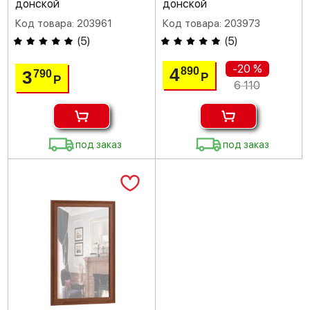
донской
донской
Код товара: 203961
Код товара: 203973
(
5
)
(
5
)
-20 %
4
890
3
790
Р
Р
6 110
под заказ
под заказ