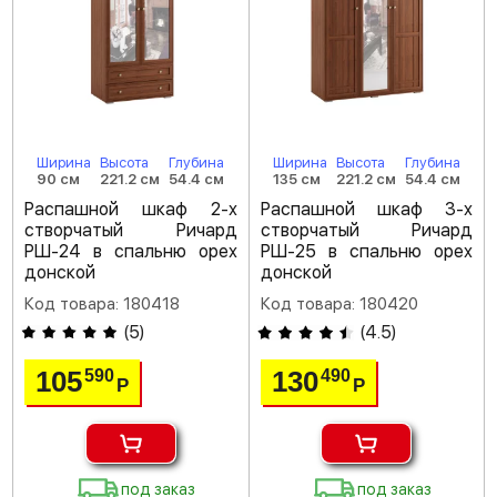
Ширина
Высота
Глубина
Ширина
Высота
Глубина
90 см
221.2 см
54.4 см
135 см
221.2 см
54.4 см
Распашной шкаф 2-х
Распашной шкаф 3-х
створчатый Ричард
створчатый Ричард
РШ-24 в спальню орех
РШ-25 в спальню орех
донской
донской
Код товара: 180418
Код товара: 180420
(
5
)
(
4.5
)
105
130
590
490
Р
Р
под заказ
под заказ