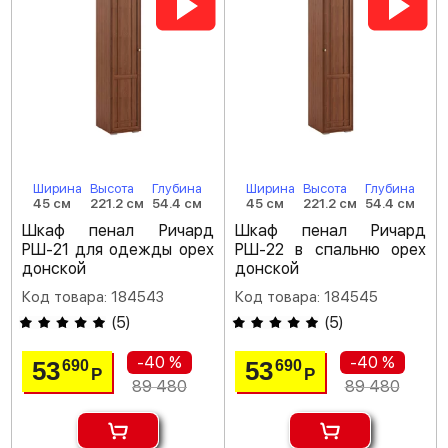
Ширина
Высота
Глубина
Ширина
Высота
Глубина
45 см
221.2 см
54.4 см
45 см
221.2 см
54.4 см
Шкаф пенал Ричард
Шкаф пенал Ричард
РШ-21 для одежды орех
РШ-22 в спальню орех
донской
донской
Код товара: 184543
Код товара: 184545
(
5
)
(
5
)
-40 %
-40 %
53
53
690
690
Р
Р
89 480
89 480