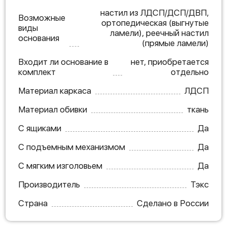
настил из ЛДСП/ДСП/ДВП,
Возможные
ортопедическая (выгнутые
виды
ламели), реечный настил
основания
(прямые ламели)
Входит ли основание в
нет, приобретается
комплект
отдельно
Материал каркаса
ЛДСП
Материал обивки
ткань
С ящиками
Да
С подъемным механизмом
Да
С мягким изголовьем
Да
Производитель
Тэкс
Страна
Сделано в России