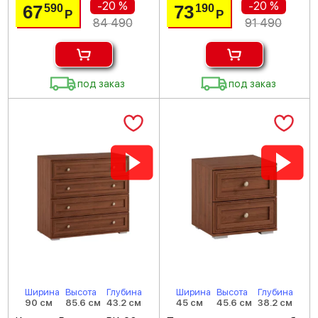
-20 %
-20 %
67
73
590
190
Р
Р
84 490
91 490
под заказ
под заказ
Ширина
Высота
Глубина
Ширина
Высота
Глубина
90 см
85.6 см
43.2 см
45 см
45.6 см
38.2 см