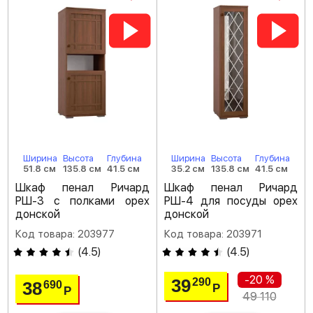
Ширина
Высота
Глубина
Ширина
Высота
Глубина
51.8 см
135.8 см
41.5 см
35.2 см
135.8 см
41.5 см
Шкаф пенал Ричард
Шкаф пенал Ричард
РШ-3 с полками орех
РШ-4 для посуды орех
донской
донской
Код товара: 203977
Код товара: 203971
(
4.5
)
(
4.5
)
-20 %
39
290
38
690
Р
Р
49 110