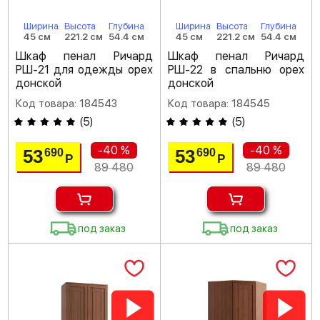
Ширина
Высота
Глубина
Ширина
Высота
Глубина
45 см
221.2 см
54.4 см
45 см
221.2 см
54.4 см
Шкаф пенал Ричард
Шкаф пенал Ричард
РШ-21 для одежды орех
РШ-22 в спальню орех
донской
донской
Код товара: 184543
Код товара: 184545
(
5
)
(
5
)
-40 %
-40 %
53
53
690
690
Р
Р
89 480
89 480
под заказ
под заказ