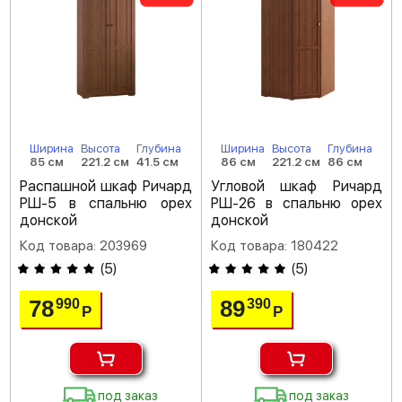
Ширина
Высота
Глубина
Ширина
Высота
Глубина
85 см
221.2 см
41.5 см
86 см
221.2 см
86 см
Распашной шкаф Ричард
Угловой шкаф Ричард
РШ-5 в спальню орех
РШ-26 в спальню орех
донской
донской
Код товара: 203969
Код товара: 180422
(
5
)
(
5
)
78
89
990
390
Р
Р
под заказ
под заказ