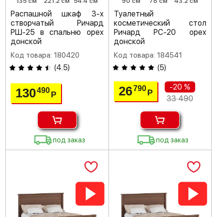
135 см
221.2 см
54.4 см
90 см
78 см
43.2 см
Распашной шкаф 3-х
Туалетный
створчатый Ричард
косметический стол
РШ-25 в спальню орех
Ричард РС-20 орех
донской
донской
Код товара: 180420
Код товара: 184541
(
4.5
)
(
5
)
-20 %
26
790
130
490
Р
Р
33 490
под заказ
под заказ