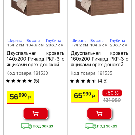
Ширина
Высота
Глубина
Ширина
Высота
Глубина
154.2 см
104.6 см
208.7 см
174.2 см
104.6 см
208.7 см
Двуспальная кровать
Двуспальная кровать
140х200 Ричард РКР-3 с
160х200 Ричард РКР-3 с
ящиками орех донской
ящиками орех донской
Код товара: 181533
Код товара: 181535
(
5
)
(
4.5
)
-50 %
65
990
56
990
Р
Р
131 980
под заказ
под заказ