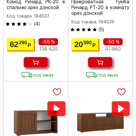
Комод Ричард РК-20 в
Прикроватная тумба
спальню орех донской
Ричард РТ-20 в комнату
орех донской
Код товара: 184537
Код товара: 184539
(
4
)
(
5
)
-55 %
-50 %
62
20
290
990
Р
Р
138 420
41 980
под заказ
под заказ