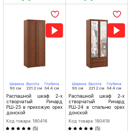
Ширина
Высота
Глубина
Ширина
Высота
Глубина
90 см
221.2 см
54.4 см
90 см
221.2 см
54.4 см
Распашной шкаф 2-х
Распашной шкаф 2-х
створчатый Ричард
створчатый Ричард
РШ-23 в прихожую орех
РШ-24 в спальню орех
донской
донской
Код товара: 180416
Код товара: 180418
(
5
)
(
5
)