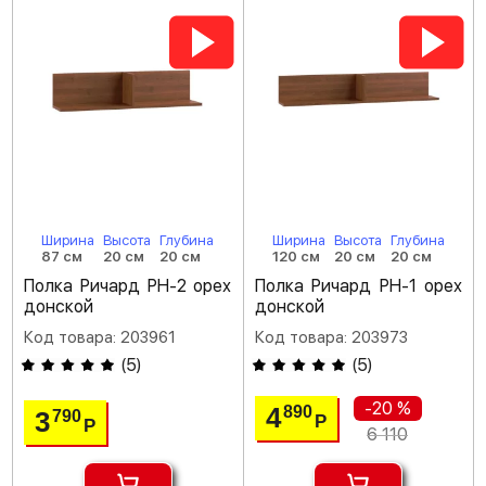
Ширина
Высота
Глубина
Ширина
Высота
Глубина
87 см
20 см
20 см
120 см
20 см
20 см
Полка Ричард РН-2 орех
Полка Ричард РН-1 орех
донской
донской
Код товара: 203961
Код товара: 203973
(
5
)
(
5
)
-20 %
4
890
3
790
Р
Р
6 110