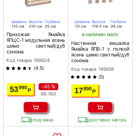
Ширина
Высота
Глубина
Ширина
Высота
Глубина
110 см
210 см
35 см
70 см
118.5 см
26 см
Прихожая Ямайка
в наличии: мало
ЯПЦС-1 модульная ясень
Настенная вешалка
шимо светлый/дуб
Ямайка ЯПВ-1 с полкой
сонома
ясень шимо светлый/дуб
Код товара: 168824
сонома
(
4.5
)
Код товара: 168838
(
5
)
-45 %
53
990
17
890
Р
Р
98 160
под заказ
доставка: завтра