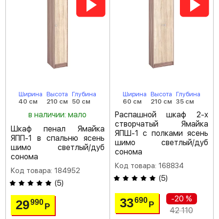
Ширина
Высота
Глубина
Ширина
Высота
Глубина
40 см
210 см
50 см
60 см
210 см
35 см
в наличии: мало
Распашной шкаф 2-х
створчатый Ямайка
Шкаф пенал Ямайка
ЯПШ-1 с полками ясень
ЯПП-1 в спальню ясень
шимо светлый/дуб
шимо светлый/дуб
сонома
сонома
Код товара: 168834
Код товара: 184952
(
5
)
(
5
)
-20 %
33
690
29
990
Р
Р
42 110