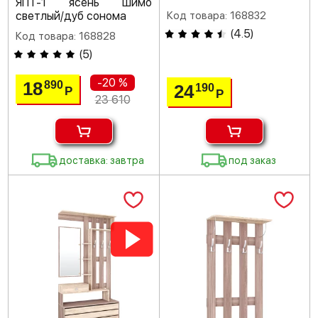
ЯПТ-1 ясень шимо
светлый/дуб сонома
Код товара: 168832
(
4.5
)
Код товара: 168828
(
5
)
-20 %
18
890
24
190
Р
Р
23 610
доставка: завтра
под заказ