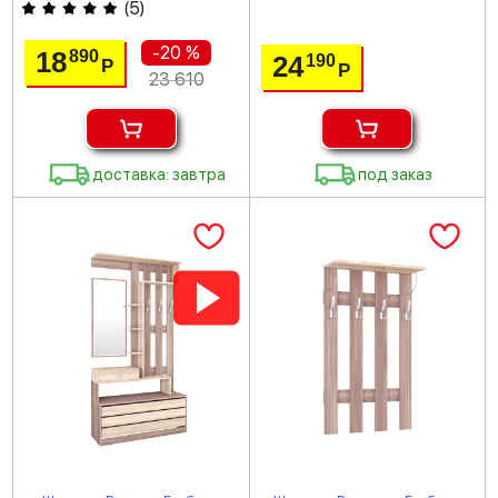
(
5
)
-20 %
18
890
24
190
Р
Р
23 610
доставка: завтра
под заказ