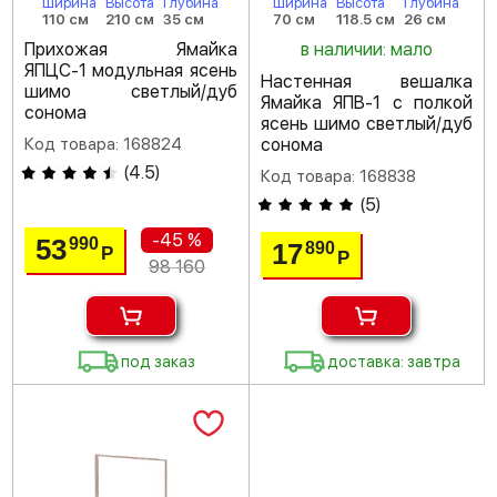
Ширина
Высота
Глубина
Ширина
Высота
Глубина
110 см
210 см
35 см
70 см
118.5 см
26 см
Прихожая Ямайка
в наличии: мало
ЯПЦС-1 модульная ясень
Настенная вешалка
шимо светлый/дуб
Ямайка ЯПВ-1 с полкой
сонома
ясень шимо светлый/дуб
Код товара: 168824
сонома
(
4.5
)
Код товара: 168838
(
5
)
-45 %
53
990
17
890
Р
Р
98 160
под заказ
доставка: завтра