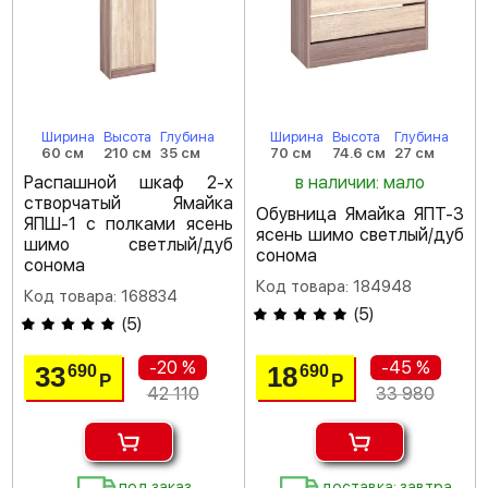
Ширина
Высота
Глубина
Ширина
Высота
Глубина
60 см
210 см
35 см
70 см
74.6 см
27 см
Распашной шкаф 2-х
в наличии: мало
створчатый Ямайка
Обувница Ямайка ЯПТ-3
ЯПШ-1 с полками ясень
ясень шимо светлый/дуб
шимо светлый/дуб
сонома
сонома
Код товара: 184948
Код товара: 168834
(
5
)
(
5
)
-20 %
-45 %
33
18
690
690
Р
Р
42 110
33 980
под заказ
доставка: завтра