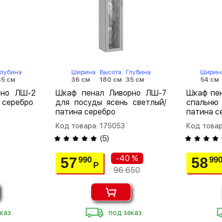
Глубина
Ширина
Высота
Глубина
Ширин
35 см
36 см
180 см
35 см
54 см
рно ЛШ-2
Шкаф пенал Ливорно ЛШ-7
Шкаф пе
 серебро
для посуды ясень светлый/
спальню
патина серебро
патина с
Код товара: 175053
Код товар
(
5
)
-40 %
57
58
990
99
Р
96 650
каз
под заказ