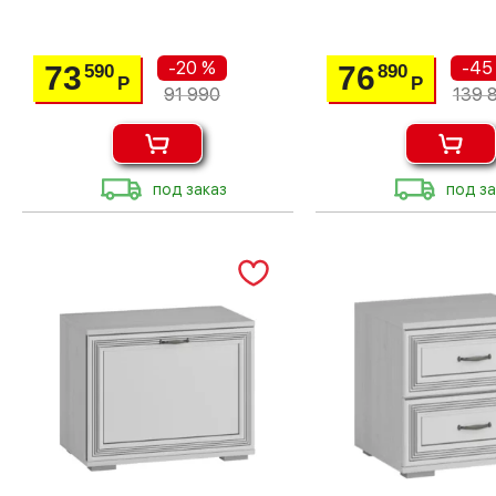
-20 %
-45
73
76
590
890
Р
Р
91 990
139 
под заказ
под за