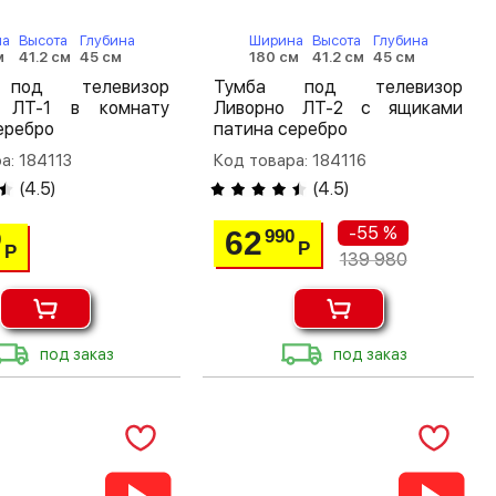
на
Высота
Глубина
Ширина
Высота
Глубина
м
41.2 см
45 см
180 см
41.2 см
45 см
под телевизор
Тумба под телевизор
 ЛТ-1 в комнату
Ливорно ЛТ-2 с ящиками
еребро
патина серебро
а: 184113
Код товара: 184116
(
4.5
)
(
4.5
)
-55 %
62
990
0
Р
Р
139 980
под заказ
под заказ