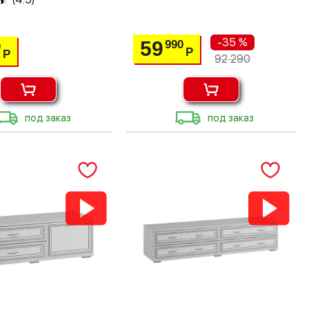
-35 %
59
990
0
Р
Р
92 290
под заказ
под заказ