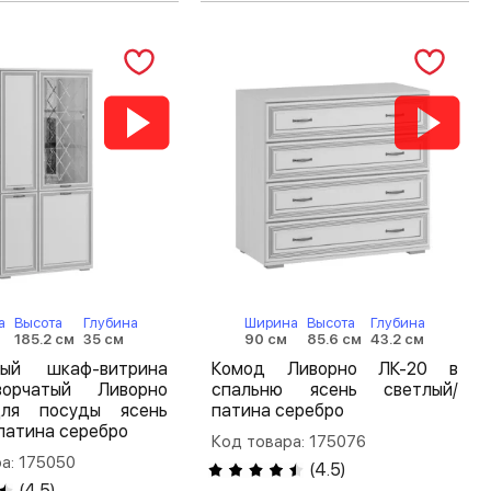
а
Высота
Глубина
Ширина
Высота
Глубина
185.2 см
35 см
90 см
85.6 см
43.2 см
ный шкаф-витрина
Комод Ливорно ЛК-20 в
орчатый Ливорно
спальню ясень светлый/
ля посуды ясень
патина серебро
патина серебро
Код товара: 175076
а: 175050
(
4.5
)
(
4.5
)