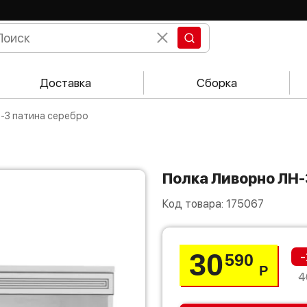
Доставка
Сборка
Н-3 патина серебро
Полка Ливорно ЛН
Код товара:
175067
30
-
590
Р
4