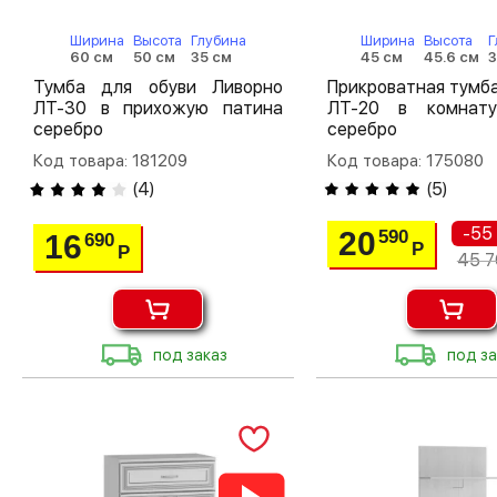
Ширина
Высота
Глубина
Ширина
Высота
Г
60 см
50 см
35 см
45 см
45.6 см
3
Тумба для обуви Ливорно
Прикроватная тумб
ЛТ-30 в прихожую патина
ЛТ-20 в комнат
серебро
серебро
Код товара: 181209
Код товара: 175080
(
4
)
(
5
)
-55
20
590
16
690
Р
Р
45 7
под заказ
под за