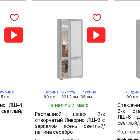
Глубина
Ширина
Высота
Глубина
Ширин
35 см
90 см
221.2 см
35 см
90 см
рно ЛШ-4
в наличии: мало
Стеклян
светлый/
2-х ств
Распашной шкаф 2-х
ЛШ-6 д
створчатый Ливорно ЛШ-9 с
светлый/
зеркалом ясень светлый/
патина серебро
Код товар