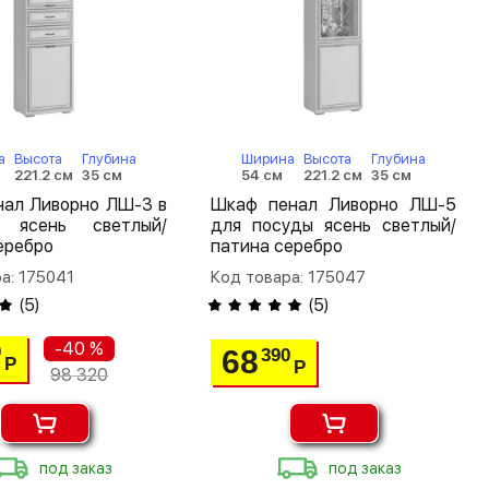
а
Высота
Глубина
Ширина
Высота
Глубина
221.2 см
35 см
54 см
221.2 см
35 см
нал Ливорно ЛШ-3 в
Шкаф пенал Ливорно ЛШ-5
 ясень светлый/
для посуды ясень светлый/
еребро
патина серебро
а: 175041
Код товара: 175047
(
5
)
(
5
)
-40 %
0
68
390
Р
Р
98 320
под заказ
под заказ