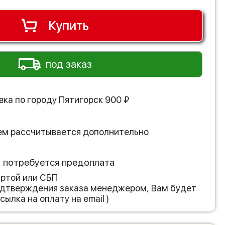
Купить
под заказ
вка по городу
Пятигорск
900
₽
ем рассчитывается дополнительно
з потребуется предоплата
артой или СБП
подтверждения заказа менеджером, Вам будет
сылка на оплату на email )