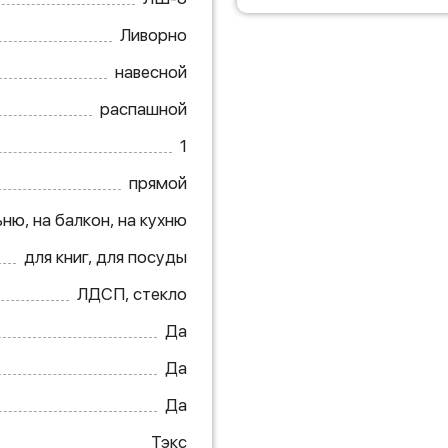
Ливорно
навесной
распашной
1
прямой
ню, на балкон, на кухню
для книг, для посуды
ЛДСП, стекло
Да
Да
Да
Тэкс