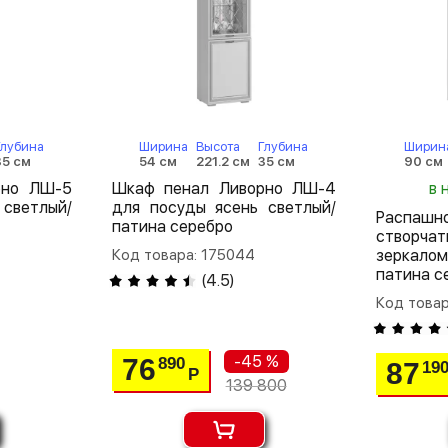
Глубина
Ширина
Высота
Глубина
Ширин
35 см
54 см
221.2 см
35 см
90 см
рно ЛШ-5
Шкаф пенал Ливорно ЛШ-4
в 
светлый/
для посуды ясень светлый/
Распа
патина серебро
створча
Код товара: 175044
зеркало
патина с
(
4.5
)
Код товар
-45 %
76
890
87
19
Р
139 800