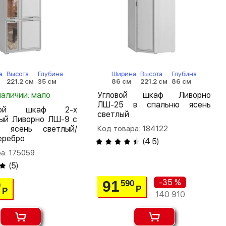
а
Высота
Глубина
Ширина
Высота
Глубина
221.2 см
35 см
86 см
221.2 см
86 см
наличии: мало
Угловой шкаф Ливорно
ЛШ-25 в спальню ясень
шной шкаф 2-х
светлый
тый Ливорно ЛШ-9 с
м ясень светлый/
Код товара: 184122
еребро
(
4.5
)
а: 175059
(
5
)
-35 %
91
590
0
Р
Р
140 910