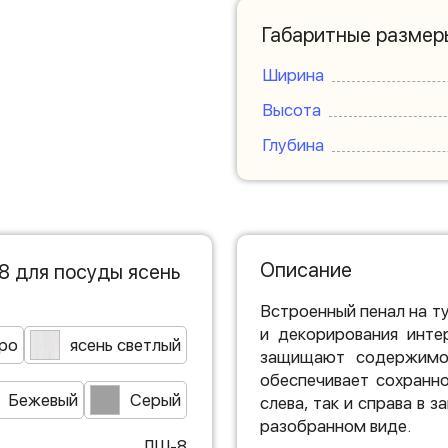
Габаритные размер
Ширина
Высота
Глубина
Описание
 для посуды ясень
Встроенный пенал на т
и декорирования инте
ро
ясень светлый
защищают содержимое
обеспечивает сохранн
Бежевый
Серый
слева, так и справа в 
разобранном виде.
ЛШ-8