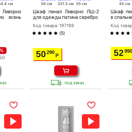
54.4 см
54 см
221.2 см
35 см
45 см
Ливорно
Шкаф пенал Ливорно ЛШ-2
Шкаф пе
ую ясень
для одежды патина серебро
в спальн
Код товара: 197169
Код товар
(
5
)
 %
52
99
50
290
Р
50
каз
под заказ