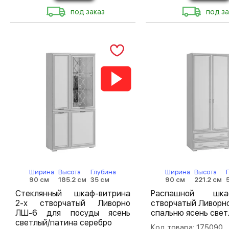
под заказ
под за
Ширина
Высота
Глубина
Ширина
Высота
90 см
185.2 см
35 см
90 см
221.2 см
Стеклянный шкаф-витрина
Распашной шк
2-х створчатый Ливорно
створчатый Ливорн
ЛШ-6 для посуды ясень
спальню ясень све
светлый/патина серебро
Код товара: 175090