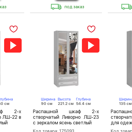
каз
под заказ
Глубина
Ширина
Высота
Глубина
Ширин
50 см
90 см
221.2 см
54.4 см
135 см
аф 2-х
Распашной шкаф 2-х
Распа
о ЛШ-22 в
створчатый Ливорно ЛШ-23
створча
тлый
с зеркалом ясень светлый
для одеж
Код товара: 175093
Код товар