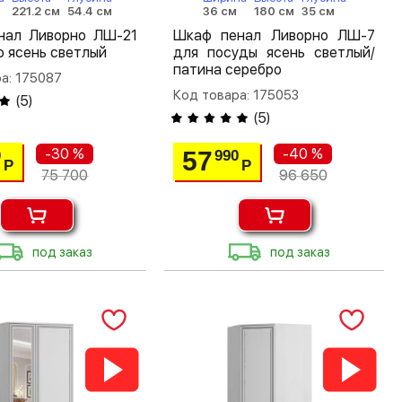
221.2 см
54.4 см
36 см
180 см
35 см
нал Ливорно ЛШ-21
Шкаф пенал Ливорно ЛШ-7
ю ясень светлый
для посуды ясень светлый/
патина серебро
а: 175087
Код товара: 175053
(
5
)
(
5
)
-30 %
-40 %
57
0
990
Р
Р
75 700
96 650
под заказ
под заказ