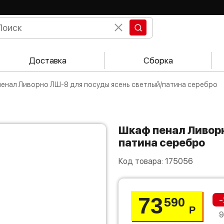
Доставка
Сборка
 пенал Ливорно ЛШ-8 для посуды ясень светлый/патина серебро
Шкаф пенал Ливорно ЛШ-8 для посуды ясень светлый/
патина серебро
Код товара:
175056
73
-
590
Р
9