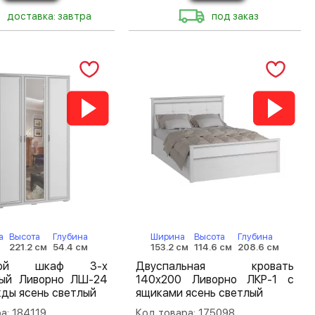
доставка: завтра
под заказ
а
Высота
Глубина
Ширина
Высота
Глубина
221.2 см
54.4 см
153.2 см
114.6 см
208.6 см
шной шкаф 3-х
Двуспальная кровать
тый Ливорно ЛШ-24
140х200 Ливорно ЛКР-1 с
ды ясень светлый
ящиками ясень светлый
а: 184119
Код товара: 175098