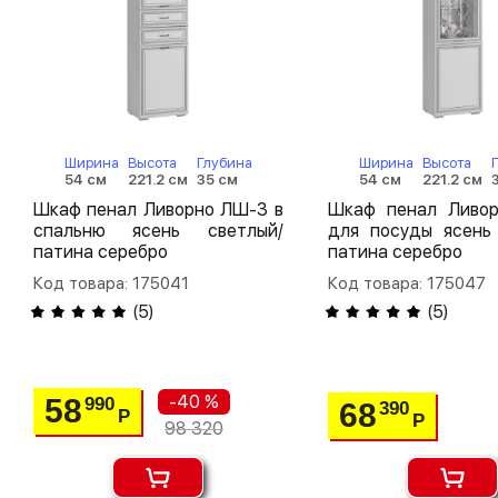
Ширина
Высота
Глубина
Ширина
Высота
54 см
221.2 см
35 см
54 см
221.2 см
Шкаф пенал Ливорно ЛШ-3 в
Шкаф пенал Ливо
спальню ясень светлый/
для посуды ясень 
патина серебро
патина серебро
Код товара: 175041
Код товара: 175047
(
5
)
(
5
)
-40 %
58
990
68
390
Р
Р
98 320