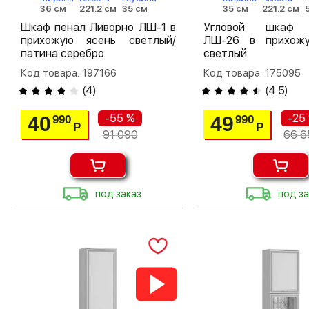
36 см
221.2 см
35 см
35 см
221.2 см
Шкаф пенал Ливорно ЛШ-1 в
Угловой шкаф 
прихожую ясень светлый/
ЛШ-26 в прихож
патина серебро
светлый
Код товара: 197166
Код товара: 175095
(
4
)
(
4.5
)
-55 %
-25
40
49
990
990
Р
Р
91 090
66 6
под заказ
под за