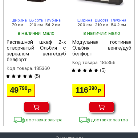
Ширина
Высота
Глубина
Ширина
Высота
Глубина
70 см
210 см
54.2 см
200 см
210 см
54.2 см
в наличии: мало
в наличии: мало
Распашной шкаф 2-х
Модульная гостиная
створчатый Ольбия с
Ольбия венге/дуб
зеркалом венге/дуб
белфорт
белфорт
Код товара: 185356
Код товара: 185360
(
5
)
(
5
)
49
116
790
390
Р
Р
доставка: завтра
доставка: завтра