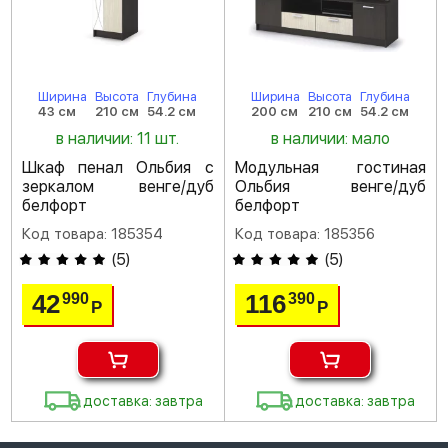
Ширина
Высота
Глубина
Ширина
Высота
Глубина
43 см
210 см
54.2 см
200 см
210 см
54.2 см
в наличии: 11 шт.
в наличии: мало
Шкаф пенал Ольбия с
Модульная гостиная
зеркалом венге/дуб
Ольбия венге/дуб
белфорт
белфорт
Код товара: 185354
Код товара: 185356
(
5
)
(
5
)
42
116
990
390
Р
Р
доставка: завтра
доставка: завтра