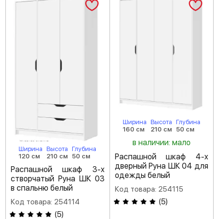
Ширина
Высота
Глубина
160 см
210 см
50 см
в наличии: мало
Ширина
Высота
Глубина
Распашной шкаф 4-х
120 см
210 см
50 см
дверный Руна ШК 04 для
Распашной шкаф 3-х
одежды белый
створчатый Руна ШК 03
в спальню белый
Код товара: 254115
(
5
)
Код товара: 254114
(
5
)