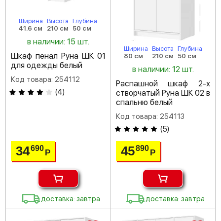
Ширина
Высота
Глубина
41.6 см
210 см
50 см
в наличии: 15 шт.
Ширина
Высота
Глубина
Шкаф пенал Руна ШК 01
80 см
210 см
50 см
для одежды белый
в наличии: 12 шт.
Код товара: 254112
Распашной шкаф 2-х
(
4
)
створчатый Руна ШК 02 в
спальню белый
Код товара: 254113
(
5
)
34
45
690
890
Р
Р
доставка: завтра
доставка: завтра