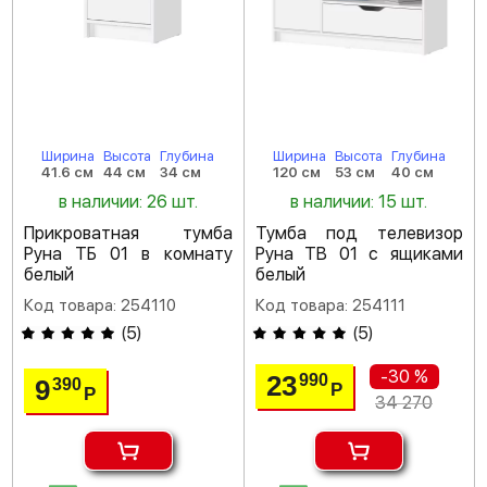
Ширина
Высота
Глубина
Ширина
Высота
Глубина
41.6 см
44 см
34 см
120 см
53 см
40 см
в наличии: 26 шт.
в наличии: 15 шт.
Прикроватная тумба
Тумба под телевизор
Руна ТБ 01 в комнату
Руна ТВ 01 с ящиками
белый
белый
Код товара: 254110
Код товара: 254111
(
5
)
(
5
)
-30 %
23
990
9
390
Р
Р
34 270