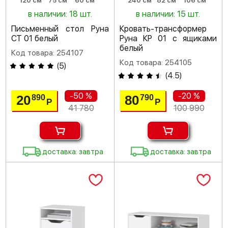
120 см
75 см
60 см
240 см
82 см
106 см
в наличии: 18 шт.
в наличии: 15 шт.
Письменный стол Руна
Кровать-трансформер
СТ 01 белый
Руна КР 01 с ящиками
белый
Код товара: 254107
Код товара: 254105
(
5
)
(
4.5
)
-50 %
-20 %
20
80
890
790
Р
Р
41 780
100 990
доставка: завтра
доставка: завтра