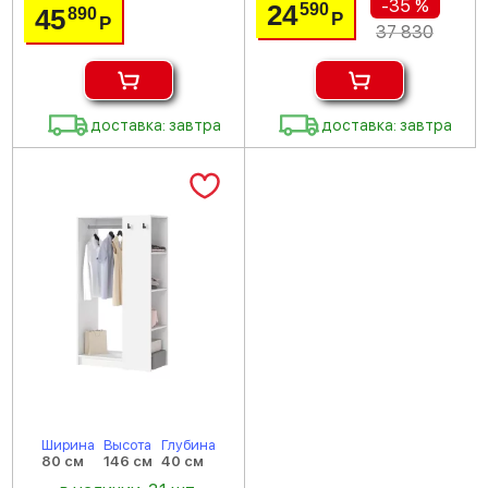
-35 %
24
590
45
890
Р
Р
37 830
доставка: завтра
доставка: завтра
Ширина
Высота
Глубина
80 см
146 см
40 см