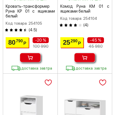
Кровать-трансформер
Комод Руна КМ 01 с
Руна КР 01 с ящиками
ящиками белый
белый
Код товара: 254104
Код товара: 254105
(
4
)
(
4.5
)
-20 %
-45 %
80
25
790
290
Р
Р
100 990
45 980
доставка: завтра
доставка: завтра