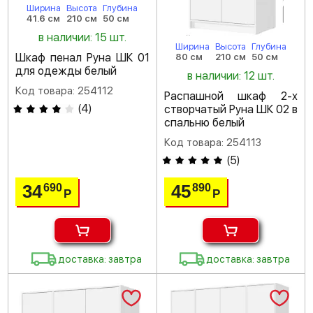
Ширина
Высота
Глубина
41.6 см
210 см
50 см
в наличии: 15 шт.
Ширина
Высота
Глубина
Шкаф пенал Руна ШК 01
80 см
210 см
50 см
для одежды белый
в наличии: 12 шт.
Код товара: 254112
Распашной шкаф 2-х
(
4
)
створчатый Руна ШК 02 в
спальню белый
Код товара: 254113
(
5
)
34
45
690
890
Р
Р
доставка: завтра
доставка: завтра