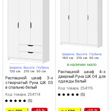
Ширина
Высота
Глубина
160 см
210 см
50 см
в наличии: мало
Ширина
Высота
Глубина
Распашной шкаф 4-х
120 см
210 см
50 см
дверный Руна ШК 04 для
Распашной шкаф 3-х
одежды белый
створчатый Руна ШК 03
в спальню белый
Код товара: 254115
(
5
)
Код товара: 254114
(
5
)
-45 %
-55 %