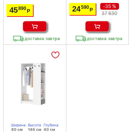
-35 %
24
590
45
890
Р
Р
37 830
доставка: завтра
доставка: завтра
Ширина
Высота
Глубина
80 см
146 см
40 см