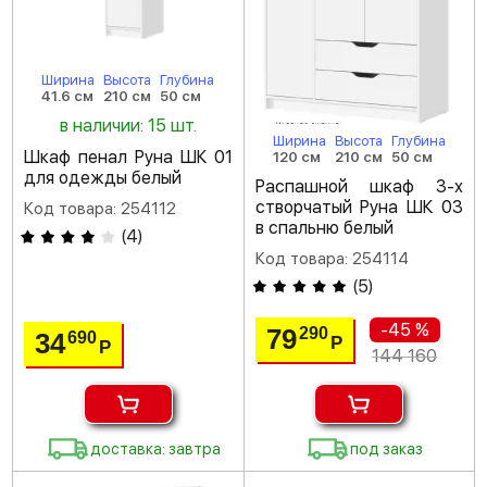
Ширина
Высота
Глубина
41.6 см
210 см
50 см
в наличии: 15 шт.
Ширина
Высота
Глубина
Шкаф пенал Руна ШК 01
120 см
210 см
50 см
для одежды белый
Распашной шкаф 3-х
створчатый Руна ШК 03
Код товара: 254112
в спальню белый
(
4
)
Код товара: 254114
(
5
)
-45 %
79
290
34
690
Р
Р
144 160
доставка: завтра
под заказ