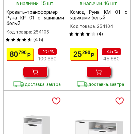
в наличии: 15 шт.
в наличии: 16 шт.
Кровать-трансформер
Комод Руна КМ 01 с
Руна КР 01 с ящиками
ящиками белый
белый
Код товара: 254104
Код товара: 254105
(
4
)
(
4.5
)
-20 %
-45 %
80
25
790
290
Р
Р
100 990
45 980
доставка: завтра
доставка: завтра