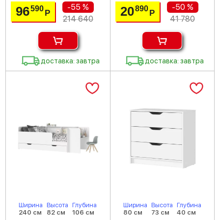
-55 %
-50 %
96
20
590
890
Р
Р
214 640
41 780
доставка: завтра
доставка: завтра
Ширина
Высота
Глубина
Ширина
Высота
Глубина
240 см
82 см
106 см
80 см
73 см
40 см