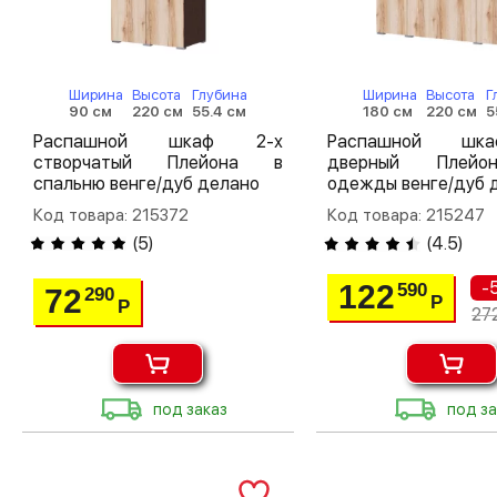
Ширина
Высота
Глубина
Ширина
Высота
Г
90 см
220 см
55.4 см
180 см
220 см
5
Распашной шкаф 2-х
Распашной шк
створчатый Плейона в
дверный Плей
спальню венге/дуб делано
одежды венге/дуб 
Код товара: 215372
Код товара: 215247
(
5
)
(
4.5
)
-
122
590
72
290
Р
Р
27
под заказ
под за