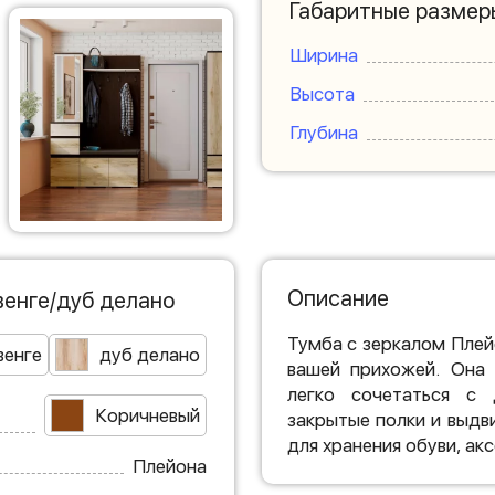
Габаритные размер
Ширина
Высота
Глубина
Описание
венге/дуб делано
Тумба с зеркалом Плей
венге
дуб делано
вашей прихожей. Она 
легко сочетаться с 
Коричневый
закрытые полки и выдв
для хранения обуви, ак
Плейона