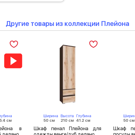
Другие товары из коллекции Плейона
лубина
Ширина
Высота
Глубина
Шири
5.4 см
50 см
210 см
41.2 см
50 см
ейона в
Шкаф пенал Плейона для
Шкаф пе
б делано
одежды венге/дуб делано
посуды в