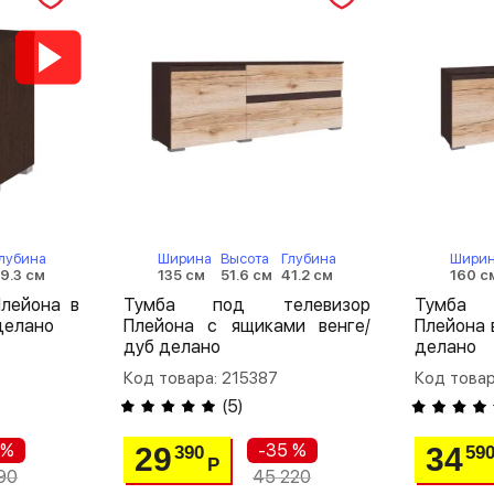
лубина
Ширина
Высота
Глубина
Шири
9.3 см
135 см
51.6 см
41.2 см
160 с
лейона в
Тумба под телевизор
Тумба 
делано
Плейона с ящиками венге/
Плейона 
дуб делано
делано
Код товара: 215387
Код товар
(
5
)
 %
-35 %
29
34
390
59
Р
90
45 220