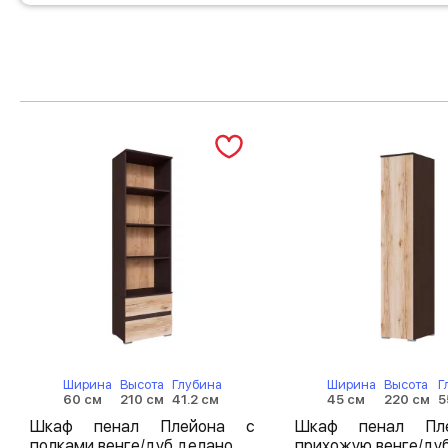
Ширина
Высота
Глубина
Ширина
Высота
Г
60 см
210 см
41.2 см
45 см
220 см
5
Шкаф пенал Плейона с
Шкаф пенал Пл
полками венге/дуб делано
прихожую венге/ду