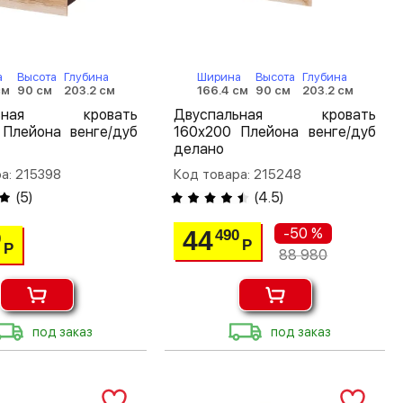
а
Высота
Глубина
Ширина
Высота
Глубина
см
90 см
203.2 см
166.4 см
90 см
203.2 см
льная кровать
Двуспальная кровать
 Плейона венге/дуб
160х200 Плейона венге/дуб
делано
а: 215398
Код товара: 215248
(
5
)
(
4.5
)
-50 %
44
490
0
Р
Р
88 980
под заказ
под заказ