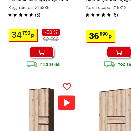
Код товара: 215385
Код товара: 215312
(
5
)
(
5
)
-50 %
34
790
36
990
Р
Р
69 580
под заказ
под за