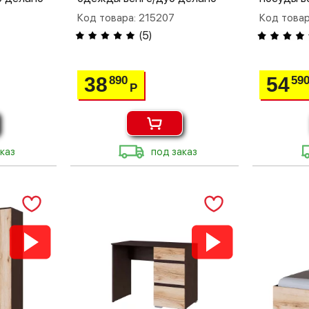
Код товара: 215207
Код товар
(
5
)
38
54
890
59
Р
каз
под заказ