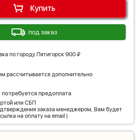
Купить
под заказ
вка по городу
Пятигорск
900
₽
ем рассчитывается дополнительно
з потребуется предоплата
артой или СБП
подтверждения заказа менеджером, Вам будет
сылка на оплату на email )