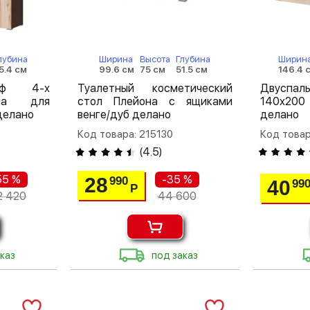
лубина
Ширина
Высота
Глубина
Ширин
5.4 см
99.6 см
75 см
51.5 см
146.4 
аф 4-х
Туалетный косметический
Двуспа
она для
стол Плейона с ящиками
140х200
делано
венге/дуб делано
делано
Код товара: 215130
Код товар
(
4.5
)
55 %
-35 %
28
990
40
99
Р
2 420
44 600
каз
под заказ