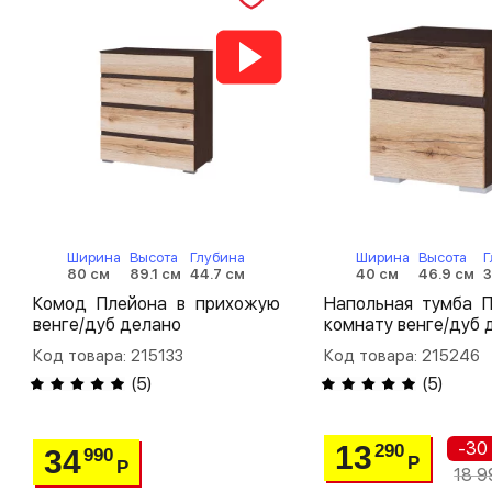
Ширина
Высота
Глубина
Ширина
Высота
Г
80 см
89.1 см
44.7 см
40 см
46.9 см
3
Комод Плейона в прихожую
Напольная тумба П
венге/дуб делано
комнату венге/дуб 
Код товара: 215133
Код товара: 215246
(
5
)
(
5
)
-30
13
290
34
990
Р
Р
18 9