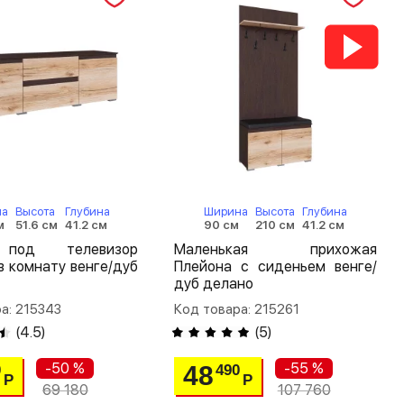
на
Высота
Глубина
Ширина
Высота
Глубина
м
51.6 см
41.2 см
90 см
210 см
41.2 см
под телевизор
Маленькая прихожая
в комнату венге/дуб
Плейона с сиденьем венге/
дуб делано
а: 215343
Код товара: 215261
(
4.5
)
(
5
)
-50 %
-55 %
48
0
490
Р
Р
69 180
107 760