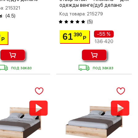
одежды венге/дуб делано
а: 215321
Код товара: 215279
(
4.5
)
(
5
)
-55 %
61
390
0
Р
Р
136 420
под заказ
под заказ