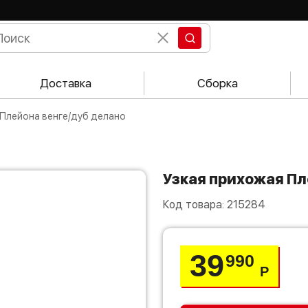
Доставка
Сборка
 Плейона венге/дуб делано
Узкая прихожая П
Код товара:
215284
39
990
Р