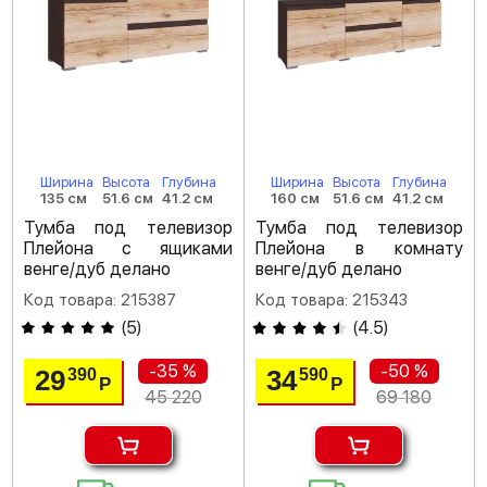
Ширина
Высота
Глубина
Ширина
Высота
Глубина
135 см
51.6 см
41.2 см
160 см
51.6 см
41.2 см
Тумба под телевизор
Тумба под телевизор
Плейона с ящиками
Плейона в комнату
венге/дуб делано
венге/дуб делано
Код товара: 215387
Код товара: 215343
(
5
)
(
4.5
)
-35 %
-50 %
29
34
390
590
Р
Р
45 220
69 180