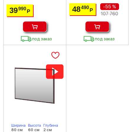
-55 %
48
490
39
990
Р
Р
107 760
под заказ
под заказ
Ширина
Высота
Глубина
80 см
60 см
2 см