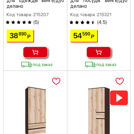
для одежды венге/дуб
для посуды венге/дуб
делано
делано
Код товара: 215207
Код товара: 215321
(
5
)
(
4.5
)
38
54
890
590
Р
Р
под заказ
под заказ