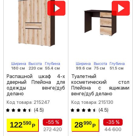
Ширина
Высота
Глубина
Ширина
Высота
Глубина
180 см
220 см
55.4 см
99.6 см
75 см
51.5 см
Распашной шкаф 4-х
Туалетный
дверный Плейона для
косметический стол
одежды венге/дуб
Плейона с ящиками
делано
венге/дуб делано
Код товара: 215247
Код товара: 215130
(
4.5
)
(
4.5
)
-55 %
-35 %
122
28
590
990
Р
Р
272 420
44 600