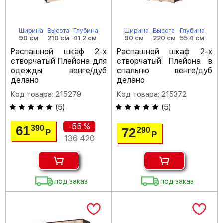
Ширина
Высота
Глубина
Ширина
Высота
Глубина
90 см
210 см
41.2 см
90 см
220 см
55.4 см
Распашной шкаф 2-х
Распашной шкаф 2-х
створчатый Плейона для
створчатый Плейона в
одежды венге/дуб
спальню венге/дуб
делано
делано
Код товара: 215279
Код товара: 215372
(
5
)
(
5
)
-55 %
61
390
72
290
Р
Р
136 420
под заказ
под заказ