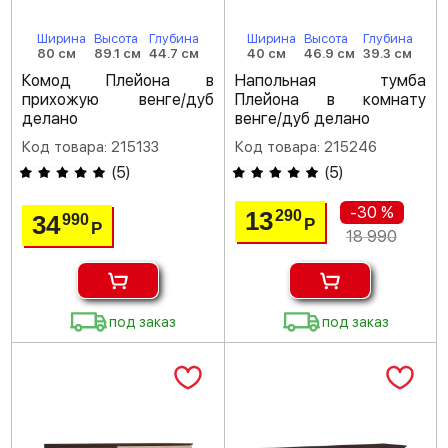
Ширина
Высота
Глубина
Ширина
Высота
Глубина
80 см
89.1 см
44.7 см
40 см
46.9 см
39.3 см
Комод Плейона в
Напольная тумба
прихожую венге/дуб
Плейона в комнату
делано
венге/дуб делано
Код товара: 215133
Код товара: 215246
(
5
)
(
5
)
-30 %
13
290
34
990
Р
Р
18 990
под заказ
под заказ