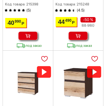
Код товара: 215398
Код товара: 215248
(
5
)
(
4.5
)
-50 %
44
490
40
990
Р
Р
88 980
под заказ
под заказ