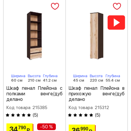
Ширина
Высота
Глубина
Ширина
Высота
Глубина
60 см
210 см
41.2 см
45 см
220 см
55.4 см
Шкаф пенал Плейона с
Шкаф пенал Плейона в
полками венге/дуб
прихожую венге/дуб
делано
делано
Код товара: 215385
Код товара: 215312
(
5
)
(
5
)
-50 %
34
790
36
990
Р