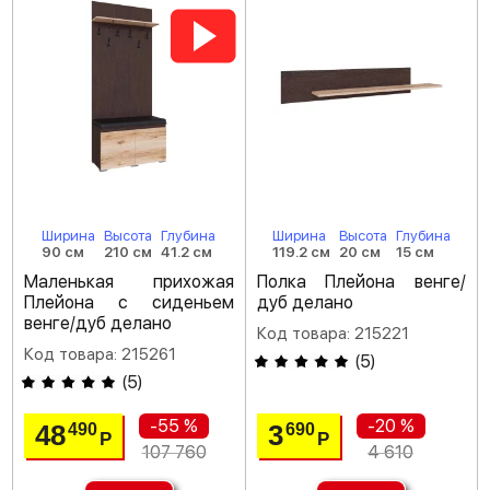
Ширина
Высота
Глубина
Ширина
Высота
Глубина
90 см
210 см
41.2 см
119.2 см
20 см
15 см
Маленькая прихожая
Полка Плейона венге/
Плейона с сиденьем
дуб делано
венге/дуб делано
Код товара: 215221
Код товара: 215261
(
5
)
(
5
)
-55 %
-20 %
48
3
490
690
Р
Р
107 760
4 610