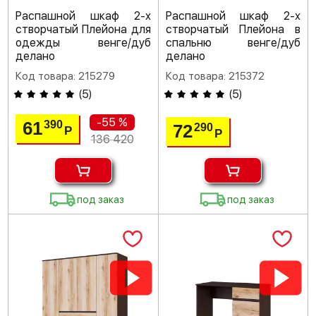
Распашной шкаф 2-х
Распашной шкаф 2-х
створчатый Плейона для
створчатый Плейона в
одежды венге/дуб
спальню венге/дуб
делано
делано
Код товара: 215279
Код товара: 215372
(
5
)
(
5
)
-55 %
61
390
72
290
Р
Р
136 420
под заказ
под заказ