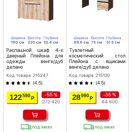
Ширина
Высота
Глубина
Ширина
Высота
Глубина
180 см
220 см
55.4 см
99.6 см
75 см
51.5 см
Распашной шкаф 4-х
Туалетный
дверный Плейона для
косметический стол
одежды венге/дуб
Плейона с ящиками
делано
венге/дуб делано
Код товара: 215247
Код товара: 215130
(
4.5
)
(
4.5
)
-55 %
-35 %
122
28
590
990
Р
Р
272 420
44 600
под заказ
под заказ