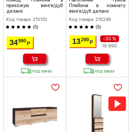
прихожую венге/дуб
Плейона в комнату
делано
венге/дуб делано
Код товара: 215133
Код товара: 215246
(
5
)
(
5
)
-30 %
13
290
34
990
Р
Р
18 990
под заказ
под заказ