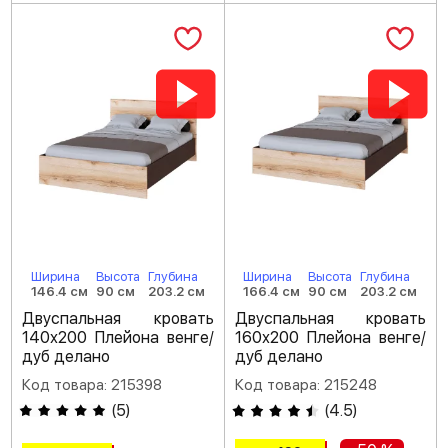
Ширина
Высота
Глубина
Ширина
Высота
Глубина
146.4 см
90 см
203.2 см
166.4 см
90 см
203.2 см
Двуспальная кровать
Двуспальная кровать
140х200 Плейона венге/
160х200 Плейона венге/
дуб делано
дуб делано
Код товара: 215398
Код товара: 215248
(
5
)
(
4.5
)