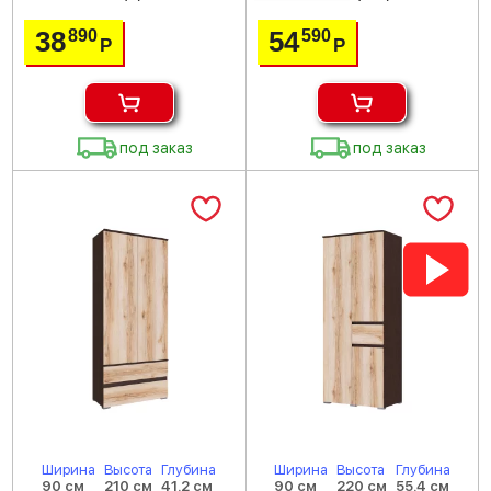
38
54
890
590
Р
Р
под заказ
под заказ
Ширина
Высота
Глубина
Ширина
Высота
Глубина
90 см
210 см
41.2 см
90 см
220 см
55.4 см