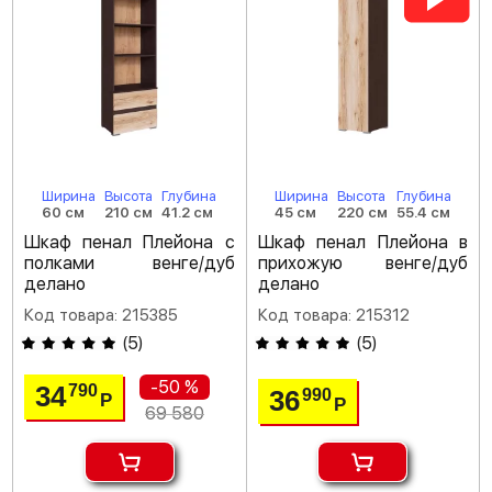
Ширина
Высота
Глубина
Ширина
Высота
Глубина
60 см
210 см
41.2 см
45 см
220 см
55.4 см
Шкаф пенал Плейона с
Шкаф пенал Плейона в
полками венге/дуб
прихожую венге/дуб
делано
делано
Код товара: 215385
Код товара: 215312
(
5
)
(
5
)
-50 %
34
790
36
990
Р
Р
69 580