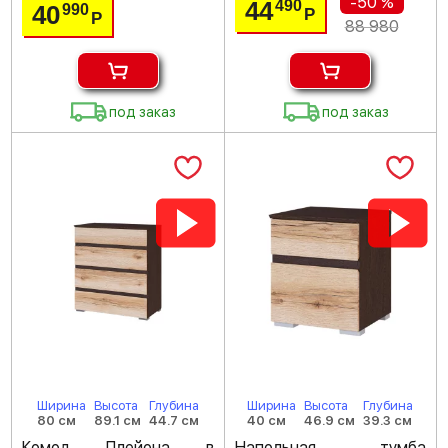
-50 %
44
490
40
990
Р
Р
88 980
под заказ
под заказ
Ширина
Высота
Глубина
Ширина
Высота
Глубина
80 см
89.1 см
44.7 см
40 см
46.9 см
39.3 см
Комод Плейона в
Напольная тумба