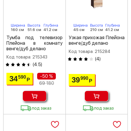
Ширина
Высота
Глубина
Ширина
Высота
Глубина
160 см
51.6 см
41.2 см
45 см
210 см
41.2 см
Тумба под телевизор
Узкая прихожая Плейона
Плейона в комнату
венге/дуб делано
венге/дуб делано
Код товара: 215284
Код товара: 215343
(
4
)
(
4.5
)
-50 %
34
590
39
990
Р
Р
69 180
под заказ
под заказ