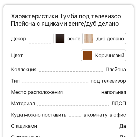
Характеристики Тумба под телевизор
Плейона с ящиками венге/дуб делано
Декор
венге
дуб делано
Цвет
Коричневый
Коллекция
Плейона
Тип
под телевизор
Место расположения
напольная
Материал
ЛДСП
Куда можно поставить
в комнату, в офис
С ящиками
Да