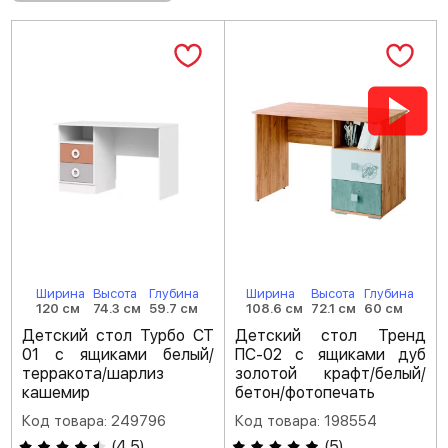
Ширина
Высота
Глубина
Ширина
Высота
Глубина
120 см
74.3 см
59.7 см
108.6 см
72.1 см
60 см
Детский стол Турбо СТ
Детский стол Тренд
01 с ящиками белый/
ПС-02 с ящиками дуб
терракота/шарлиз
золотой крафт/белый/
кашемир
бетон/фотопечать
Код товара: 249796
Код товара: 198554
(
4.5
)
(
5
)