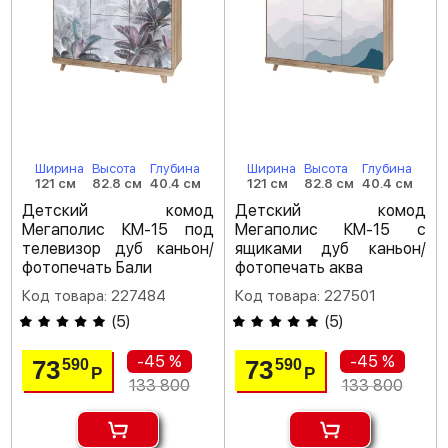
Ширина
Высота
Глубина
Ширина
Высота
Глубина
121 см
82.8 см
40.4 см
121 см
82.8 см
40.4 см
Детский комод
Детский комод
Мегаполис КМ-15 под
Мегаполис КМ-15 с
телевизор дуб каньон/
ящиками дуб каньон/
фотопечать Бали
фотопечать аква
Код товара: 227484
Код товара: 227501
(
5
)
(
5
)
-45 %
-45 %
73
73
590
590
Р
Р
133 800
133 800