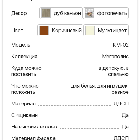
Декор
дуб каньон
фотопечать
Цвет
Коричневый
Мультицвет
Модель
КМ-02
Коллекция
Мегаполис
Куда можно
в детскую, в
поставить
спальню
Что можно
для белья, для игрушек,
положить
разное
Материал
ЛДСП
С ящиками
Да
На высоких ножках
Да
Материал фасада
ЛДСП