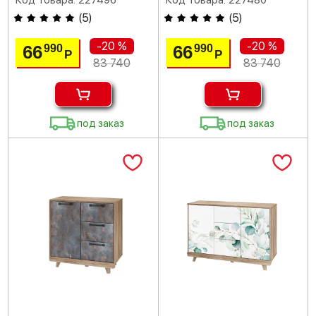
Код товара: 227496
Код товара: 227480
(
5
)
(
5
)
-20 %
-20 %
66
66
990
990
Р
Р
83 740
83 740
под заказ
под заказ