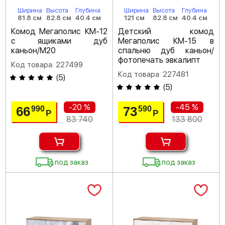
Ширина
Высота
Глубина
Ширина
Высота
Глубина
81.8 см
82.8 см
40.4 см
121 см
82.8 см
40.4 см
Комод Мегаполис КМ-12
Детский комод
с ящиками дуб
Мегаполис КМ-15 в
каньон/M20
спальню дуб каньон/
фотопечать эвкалипт
Код товара: 227499
Код товара: 227481
(
5
)
(
5
)
-20 %
-45 %
66
73
990
590
Р
Р
83 740
133 800
под заказ
под заказ