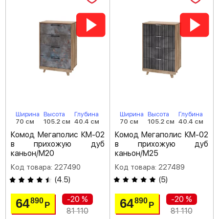
Ширина
Высота
Глубина
Ширина
Высота
Глубина
70 см
105.2 см
40.4 см
70 см
105.2 см
40.4 см
Комод Мегаполис КМ-02
Комод Мегаполис КМ-02
в прихожую дуб
в прихожую дуб
каньон/M20
каньон/M25
Код товара: 227490
Код товара: 227489
(
4.5
)
(
5
)
-20 %
-20 %
64
64
890
890
Р
Р
81 110
81 110