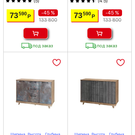
(
5
)
(
4.5
)
-45 %
-45 %
73
73
590
590
Р
Р
133 800
133 800
под заказ
под заказ
Ширина
Высота
Глубина
Ширина
Высота
Глубина