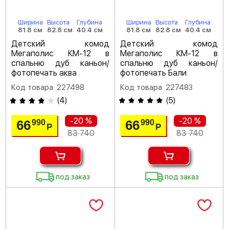
Ширина
Высота
Глубина
Ширина
Высота
Глубина
81.8 см
82.8 см
40.4 см
81.8 см
82.8 см
40.4 см
Детский комод
Детский комод
Мегаполис КМ-12 в
Мегаполис КМ-12 в
спальню дуб каньон/
спальню дуб каньон/
фотопечать аква
фотопечать Бали
Код товара: 227498
Код товара: 227483
(
4
)
(
5
)
-20 %
-20 %
66
66
990
990
Р
Р
83 740
83 740
под заказ
под заказ