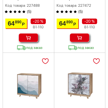
Код товара: 227488
Код товара: 227472
(
5
)
(
5
)
-20 %
-20 %
64
64
890
890
Р
Р
81 110
81 110
под заказ
под заказ