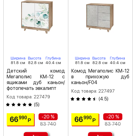
Ширина
Высота
Глубина
Ширина
Высота
Глубина
81.8 см
82.8 см
40.4 см
81.8 см
82.8 см
40.4 см
Детский комод
Комод Мегаполис КМ-12
Мегаполис КМ-12 с
в прихожую дуб
ящиками дуб каньон/
каньон/F04
фотопечать эвкалипт
Код товара: 227497
Код товара: 227479
(
4.5
)
(
5
)
-20 %
-20 %
66
66
990
990
Р
Р
83 740
83 740