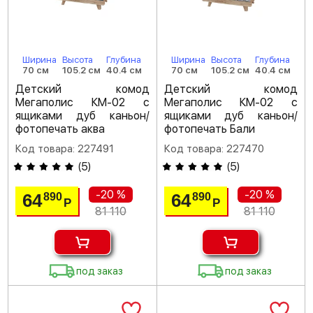
Ширина
Высота
Глубина
Ширина
Высота
Глубина
70 см
105.2 см
40.4 см
70 см
105.2 см
40.4 см
Детский комод
Детский комод
Мегаполис КМ-02 с
Мегаполис КМ-02 с
ящиками дуб каньон/
ящиками дуб каньон/
фотопечать аква
фотопечать Бали
Код товара: 227491
Код товара: 227470
(
5
)
(
5
)
-20 %
-20 %
64
64
890
890
Р
Р
81 110
81 110
под заказ
под заказ