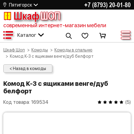
+7 (8793) 20-01-80
Пятигорск
Шкаф
ШОП
современный интернет-магазин мебели
Каталог
Шкаф Шоп
Комоды
Комоды в спальню
Комод К-3 с ящиками венге/дуб белфорт
< Назад в комоды
Комод К-3 с ящиками венге/дуб
белфорт
Код товара:
169534
(
5
)