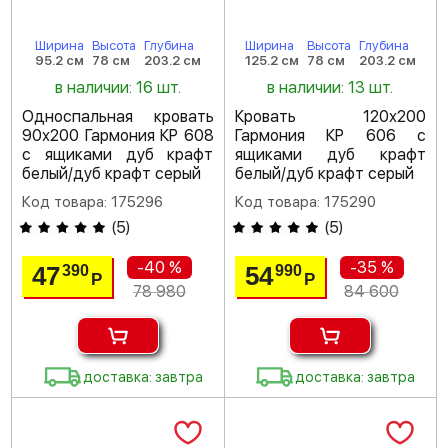
Ширина
Высота
Глубина
Ширина
Высота
Глубина
95.2 см
78 см
203.2 см
125.2 см
78 см
203.2 см
в наличии: 16 шт.
в наличии: 13 шт.
Односпальная кровать
Кровать 120х200
90х200 Гармония КР 608
Гармония КР 606 с
с ящиками дуб крафт
ящиками дуб крафт
белый/дуб крафт серый
белый/дуб крафт серый
Код товара: 175296
Код товара: 175290
(
5
)
(
5
)
-40 %
-35 %
47
54
390
990
Р
Р
78 980
84 600
доставка: завтра
доставка: завтра