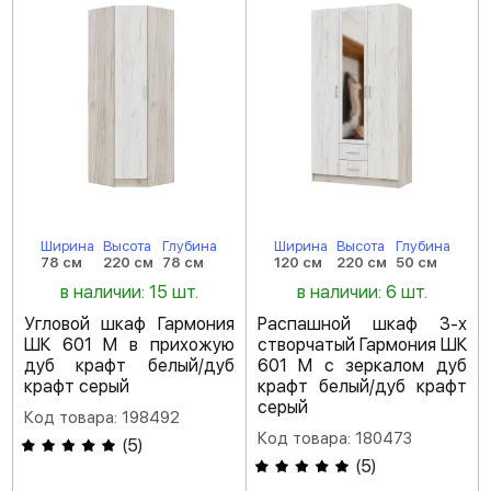
Ширина
Высота
Глубина
Ширина
Высота
Глубина
78 см
220 см
78 см
120 см
220 см
50 см
в наличии: 15 шт.
в наличии: 6 шт.
Угловой шкаф Гармония
Распашной шкаф 3-х
ШК 601 М в прихожую
створчатый Гармония ШК
дуб крафт белый/дуб
601 М с зеркалом дуб
крафт серый
крафт белый/дуб крафт
серый
Код товара: 198492
Код товара: 180473
(
5
)
(
5
)