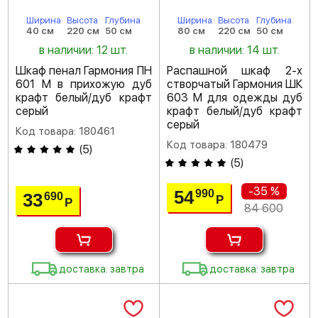
Ширина
Высота
Глубина
Ширина
Высота
Глубина
40 см
220 см
50 см
80 см
220 см
50 см
в наличии: 12 шт.
в наличии: 14 шт.
Шкаф пенал Гармония ПН
Распашной шкаф 2-х
601 М в прихожую дуб
створчатый Гармония ШК
крафт белый/дуб крафт
603 М для одежды дуб
серый
крафт белый/дуб крафт
серый
Код товара: 180461
Код товара: 180479
(
5
)
(
5
)
-35 %
54
990
33
690
Р
Р
84 600
доставка: завтра
доставка: завтра