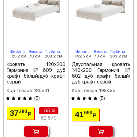
Ширина
Высота
Глубина
Ширина
Высота
Глубина
125.2 см
70 см
203.2 см
142.5 см
70 см
203.2 см
Кровать 120х200
Двуспальная кровать
Гармония КР 609 дуб
140х200 Гармония КР
крафт белый/дуб крафт
602 дуб крафт белый/
серый
дуб крафт серый
Код товара: 180431
Код товара: 198484
(
5
)
(
5
)
-55 %
37
290
41
690
Р
Р
82 870