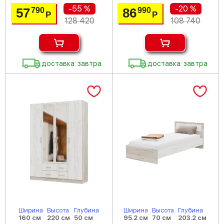
-55 %
-20 %
57
86
790
990
Р
Р
128 420
108 740
доставка: завтра
доставка: завтра
Ширина
Высота
Глубина
Ширина
Высота
Глубина
160 см
220 см
50 см
95.2 см
70 см
203.2 см