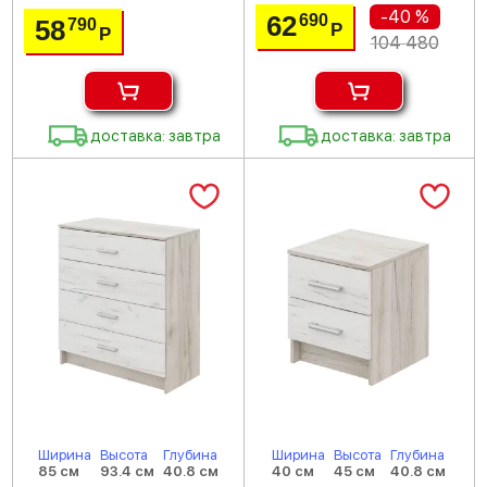
-40 %
62
690
58
790
Р
Р
104 480
доставка: завтра
доставка: завтра
Ширина
Высота
Глубина
Ширина
Высота
Глубина
85 см
93.4 см
40.8 см
40 см
45 см
40.8 см