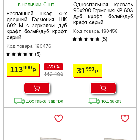
в наличии: 6 шт.
Односпальная кровать
90х200 Гармония КР 603
Распашной шкаф 4-х
дуб крафт белый/дуб
дверный Гармония ШК
крафт серый
602 М с зеркалом дуб
крафт белый/дуб крафт
Код товара: 180458
серый
(
5
)
Код товара: 180476
(
5
)
-20 %
113
990
31
990
Р
Р
142 490
доставка: завтра
под заказ