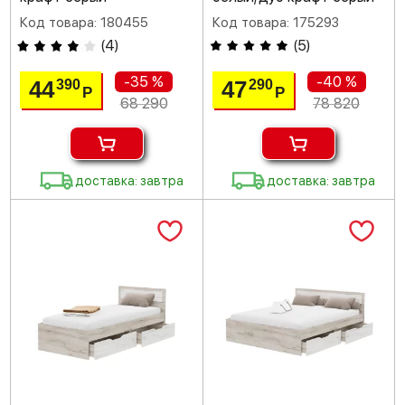
Код товара: 180455
Код товара: 175293
(
4
)
(
5
)
-35 %
-40 %
44
47
390
290
Р
Р
68 290
78 820
доставка: завтра
доставка: завтра