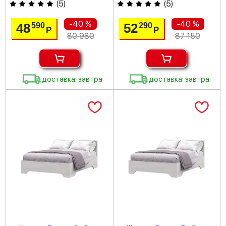
(
5
)
(
5
)
-40 %
-40 %
48
52
590
290
Р
Р
80 980
87 150
доставка: завтра
доставка: завтра