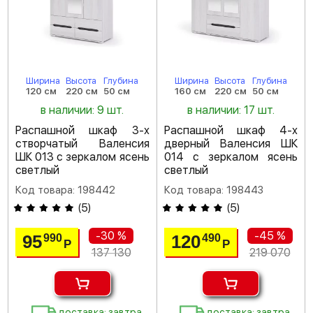
Ширина
Высота
Глубина
Ширина
Высота
Глубина
120 см
220 см
50 см
160 см
220 см
50 см
в наличии: 9 шт.
в наличии: 17 шт.
Распашной шкаф 3-х
Распашной шкаф 4-х
створчатый Валенсия
дверный Валенсия ШК
ШК 013 с зеркалом ясень
014 с зеркалом ясень
светлый
светлый
Код товара: 198442
Код товара: 198443
(
5
)
(
5
)
-30 %
-45 %
95
120
990
490
Р
Р
137 130
219 070
доставка: завтра
доставка: завтра