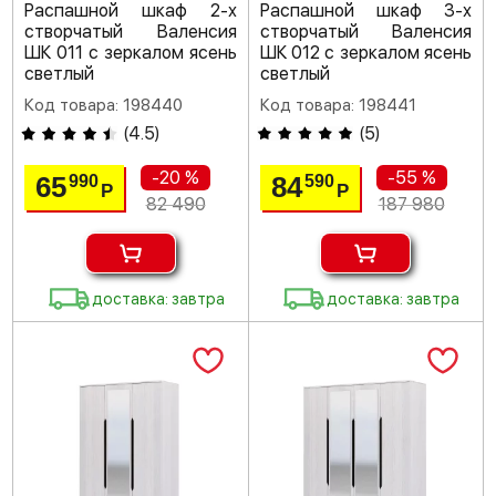
Распашной шкаф 2-х
Распашной шкаф 3-х
створчатый Валенсия
створчатый Валенсия
ШК 011 с зеркалом ясень
ШК 012 с зеркалом ясень
светлый
светлый
Код товара: 198440
Код товара: 198441
(
4.5
)
(
5
)
-20 %
-55 %
65
84
990
590
Р
Р
82 490
187 980
доставка: завтра
доставка: завтра