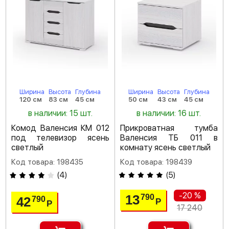
Ширина
Высота
Глубина
Ширина
Высота
Глубина
120 см
83 см
45 см
50 см
43 см
45 см
в наличии: 15 шт.
в наличии: 16 шт.
Комод Валенсия КМ 012
Прикроватная тумба
под телевизор ясень
Валенсия ТБ 011 в
светлый
комнату ясень светлый
Код товара: 198435
Код товара: 198439
(
4
)
(
5
)
-20 %
13
790
42
790
Р
Р
17 240