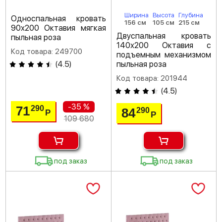
Ширина
Высота
Глубина
Односпальная кровать
156 см
105 см
215 см
90х200 Октавия мягкая
Двуспальная кровать
пыльная роза
140х200 Октавия с
Код товара: 249700
подъемным механизмом
(
4.5
)
пыльная роза
Код товара: 201944
(
4.5
)
-35 %
71
290
84
290
Р
Р
109 680
под заказ
под заказ