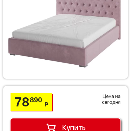
Цена на
78
890
сегодня
Р
Купить