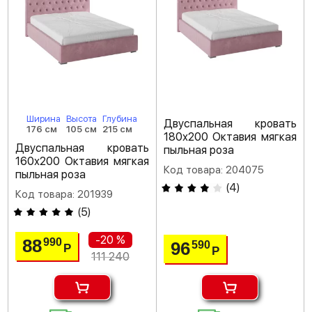
Ширина
Высота
Глубина
Двуспальная кровать
176 см
105 см
215 см
180х200 Октавия мягкая
Двуспальная кровать
пыльная роза
160х200 Октавия мягкая
Код товара: 204075
пыльная роза
(
4
)
Код товара: 201939
(
5
)
-20 %
88
990
96
590
Р
Р
111 240