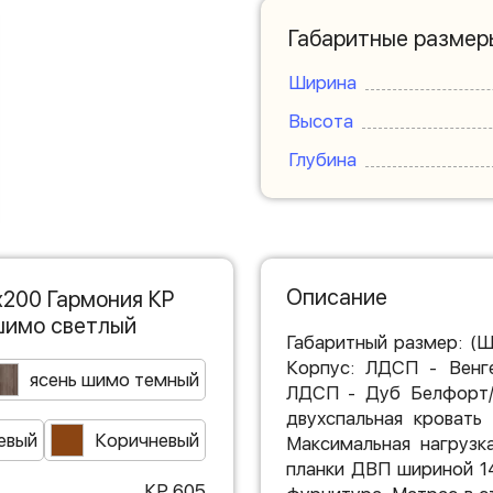
Габаритные размер
Ширина
Высота
Глубина
Описание
х200 Гармония КР
шимо светлый
Габаритный размер: (
Корпус: ЛДСП - Венг
ясень шимо темный
ЛДСП - Дуб Белфорт/
двухспальная кровать
евый
Коричневый
Максимальная нагрузк
планки ДВП шириной 1
КР 605