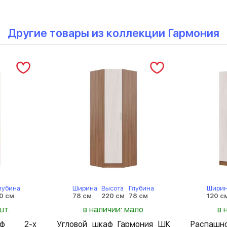
Другие товары из коллекции Гармония
лубина
Ширина
Высота
Глубина
Шири
0 см
78 см
220 см
78 см
120 с
шт.
в наличии: мало
в 
аф 2-х
Угловой шкаф Гармония ШК
Распа