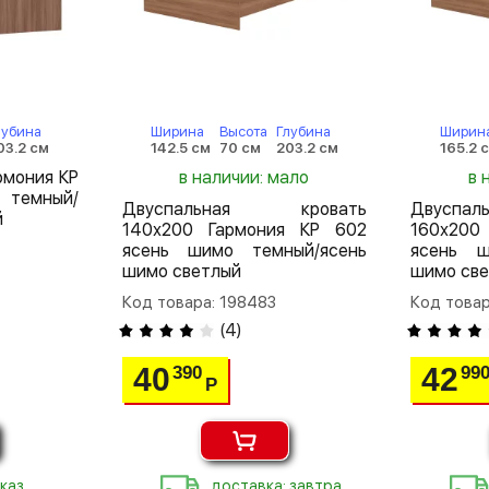
лубина
Ширина
Высота
Глубина
Ширин
03.2 см
142.5 см
70 см
203.2 см
165.2 
рмония КР
в наличии: мало
в 
 темный/
Двуспальная кровать
Двуспа
й
140х200 Гармония КР 602
160х200
ясень шимо темный/ясень
ясень ш
шимо светлый
шимо св
Код товара: 198483
Код товар
(
4
)
40
42
390
99
Р
каз
доставка: завтра