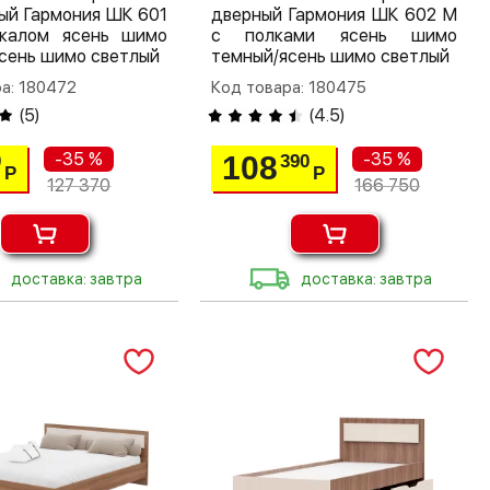
ый Гармония ШК 601
дверный Гармония ШК 602 М
калом ясень шимо
с полками ясень шимо
сень шимо светлый
темный/ясень шимо светлый
а: 180472
Код товара: 180475
(
5
)
(
4.5
)
-35 %
-35 %
108
0
390
Р
Р
127 370
166 750
доставка: завтра
доставка: завтра