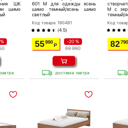
мония ШК
601 М для одежды ясень
створчат
ми шимо
шимо темный/ясень шимо
М с зер
ый
светлый
темный/я
Код товара: 180481
Код товар
(
4.5
)
 %
-20 %
55
82
990
79
Р
50
69 990
 завтра
доставка: завтра