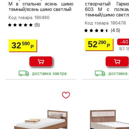
М в спальню ясень шимо
створчатый Гар
темный/ясень шимо светлый
603 М с полка
темный/шимо светл
Код товара: 180460
Код товара: 180478
(
5
)
(
4.5
)
-40
52
290
32
590
Р
Р
87 1
доставка: завтра
доставка: