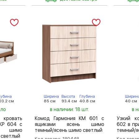
лубина
Ширина
Высота
Глубина
Ширин
03.2 см
85 см
93.4 см
40.8 см
40 см
ало
в наличии: 18 шт.
в н
кровать
Комод Гармония КМ 601 с
Узкий к
КР 604 с
ящиками ясень шимо
602 в п
ь шимо
темный/ясень шимо светлый
темный/я
 светлый
Код товара: 180448
Код товар