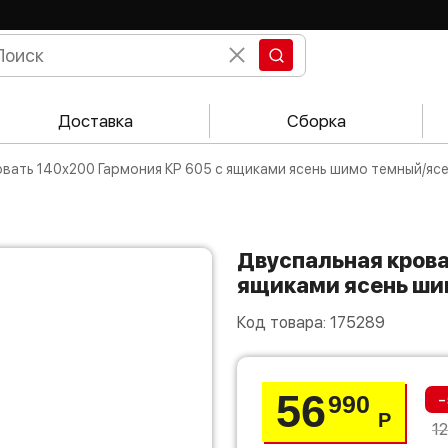
Доставка
Сборка
ровать 140х200 Гармония КР 605 с ящиками ясень шимо темный/яс
Двуспальная кровать 140х200 Гармония КР 605 с
ящиками ясень ши
Код товара:
175289
56
-
990
Р
1