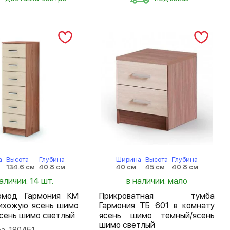
а
Высота
Глубина
Ширина
Высота
Глубина
134.6 см
40.8 см
40 см
45 см
40.8 см
аличии: 14 шт.
в наличии: мало
омод Гармония КМ
Прикроватная тумба
рихожую ясень шимо
Гармония ТБ 601 в комнату
сень шимо светлый
ясень шимо темный/ясень
шимо светлый
а: 180451