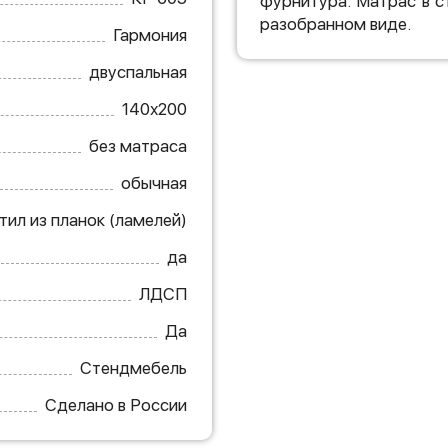
фурнитура. Матрас в с
разобранном виде.
Гармония
двуспальная
140х200
без матраса
обычная
тил из планок (ламелей)
да
ЛДСП
Да
Стендмебель
Сделано в России