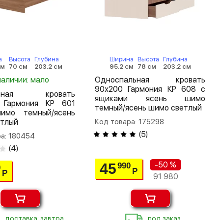
а
Высота
Глубина
Ширина
Высота
Глубина
см
70 см
203.2 см
95.2 см
78 см
203.2 см
наличии: мало
Односпальная кровать
90х200 Гармония КР 608 с
льная кровать
ящиками ясень шимо
 Гармония КР 601
темный/ясень шимо светлый
имо темный/ясень
етлый
Код товара: 175298
(
5
)
а: 180454
(
4
)
-50 %
45
990
0
Р
Р
91 980
доставка: завтра
под заказ