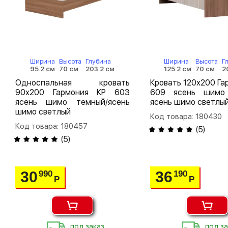
Ширина
Высота
Глубина
Ширина
Высота
Г
95.2 см
70 см
203.2 см
125.2 см
70 см
2
Односпальная кровать
Кровать 120х200 Га
90х200 Гармония КР 603
609 ясень шимо
ясень шимо темный/ясень
ясень шимо светлы
шимо светлый
Код товара: 180430
Код товара: 180457
(
5
)
(
5
)
30
36
990
190
Р
Р
под заказ
под за