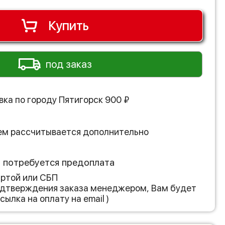
Купить
под заказ
вка по городу
Пятигорск
900
₽
ем рассчитывается дополнительно
з потребуется предоплата
артой или СБП
подтверждения заказа менеджером, Вам будет
сылка на оплату на email )