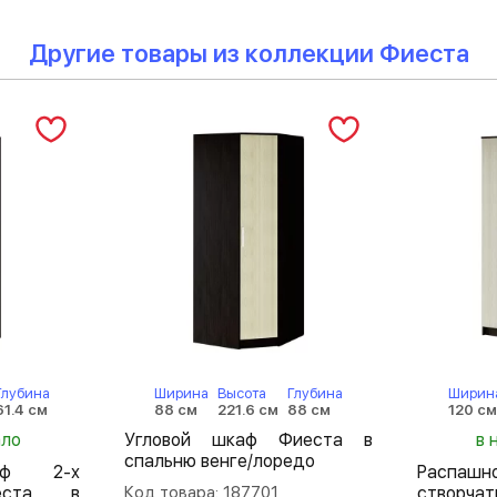
Другие товары из коллекции Фиеста
Глубина
Ширина
Высота
Глубина
Ширин
61.4 см
88 см
221.6 см
88 см
120 см
ало
Угловой шкаф Фиеста в
в 
спальню венге/лоредо
аф 2-х
Распа
иеста в
Код товара: 187701
створч