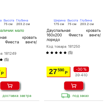
а
Высота
Глубина
Ширина
Высота
Глубина
м
75 см
203.2 см
175 см
75 см
203.2 см
наличии: мало
Двуспальная кровать
160х200 Фиеста венге/
льная кровать
лоредо
0 Фиеста венге/
Код товара: 181250
(
5
)
а: 181249
(
5
)
-30 %
27
590
0
Р
Р
39 410
доставка: завтра
под заказ