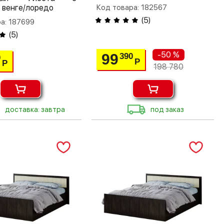
 венге/лоредо
Код товара: 182567
(
5
)
а: 187699
(
5
)
-50 %
99
390
0
Р
Р
198 780
доставка: завтра
под заказ