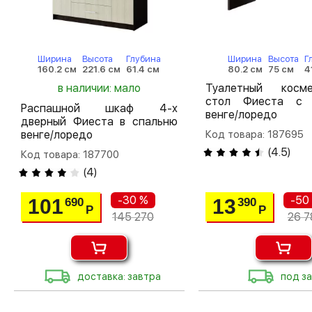
Ширина
Высота
Глубина
Ширина
Высота
Г
160.2 см
221.6 см
61.4 см
80.2 см
75 см
4
в наличии: мало
Туалетный косме
стол Фиеста с 
Распашной шкаф 4-х
венге/лоредо
дверный Фиеста в спальню
венге/лоредо
Код товара: 187695
(
4.5
)
Код товара: 187700
(
4
)
-30 %
-50
101
13
690
390
Р
Р
145 270
26 7
доставка: завтра
под за