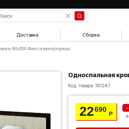
Доставка
Сборка
ровать 90х200 Фиеста венге/лоредо
Односпальная кро
Код товара:
181247
22
-
690
Р
4