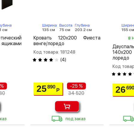
лубина
Ширина
Высота
Глубина
Ширин
1 см
135 см
75 см
203.2 см
155 с
тический
Кровать 120х200 Фиеста
в 
ящиками
венге/лоредо
Двуспа
Код товара: 181248
140х20
лоредо
(
4
)
Код товар
 %
-25 %
25
890
26
69
Р
80
34 520
каз
под заказ