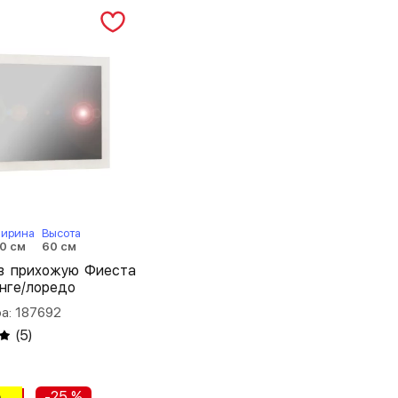
ирина
Высота
0 см
60 см
 в прихожую Фиеста
енге/лоредо
а: 187692
(
5
)
-25 %