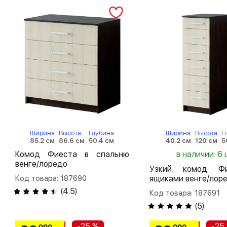
Ширина
Высота
Глубина
Ширина
Высота
Г
85.2 см
86.6 см
50.4 см
40.2 см
120 см
5
Комод Фиеста в спальню
в наличии: 6 
венге/лоредо
Узкий комод Ф
Код товара: 187690
ящиками венге/лор
(
4.5
)
Код товара: 187691
(
5
)
-25 %
-25