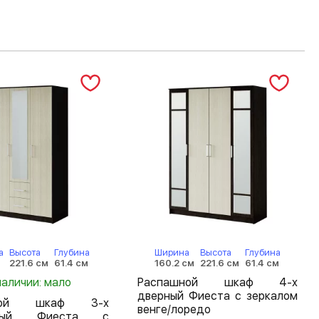
а
Высота
Глубина
Ширина
Высота
Глубина
221.6 см
61.4 см
160.2 см
221.6 см
61.4 см
наличии: мало
Распашной шкаф 4-х
дверный Фиеста с зеркалом
шной шкаф 3-х
венге/лоредо
атый Фиеста с