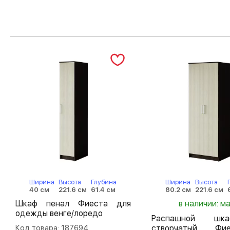
Ширина
Высота
Глубина
Ширина
Высота
40 см
221.6 см
61.4 см
80.2 см
221.6 см
Шкаф пенал Фиеста для
в наличии: м
одежды венге/лоредо
Распашной шк
Код товара: 187694
створчатый Ф