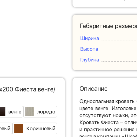
Габаритные размер
Ширина
Высота
Глубина
Описание
х200 Фиеста венге/
Односпальная кровать
цвете венге. Изголовь
венге
лоредо
отсутствуют ножки, эт
Кровать Фиеста – отли
евый
Коричневый
и практичное решение 
венге в компании «Шка