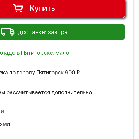
Купить
доставка: завтра
кладе в Пятигорске: мало
вка по городу
Пятигорск
900
₽
ем рассчитывается дополнительно
ии
ными