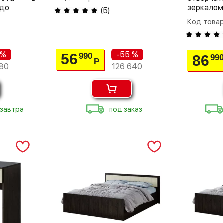
едо
зеркалом
(
5
)
Код товар
 %
-55 %
56
990
86
99
Р
80
126 640
 завтра
под заказ