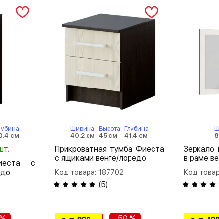
лубина
Ширина
Высота
Глубина
Ш
0.4 см
40.2 см
45 см
41.4 см
8
шт.
Прикроватная тумба Фиеста
Зеркало
с ящиками венге/лоредо
в раме в
иеста с
едо
Код товара: 187702
Код товар
(
5
)
 %
-50 %