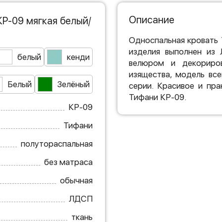
Описание
Р-09 мягкая белый/
Односпальная кровать 
изделия выполнен из 
белый
кенди
велюром и декориров
изящества, модель вс
Белый
Зелёный
серии. Красивое и пр
Тифани КР-09.
КР-09
Тифани
полутораспальная
без матраса
обычная
ЛДСП
ткань