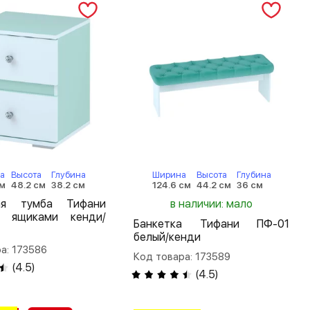
а
Высота
Глубина
Ширина
Высота
Глубина
см
48.2 см
38.2 см
124.6 см
44.2 см
36 см
ая тумба Тифани
в наличии: мало
 ящиками кенди/
Банкетка Тифани ПФ-01
белый/кенди
а: 173586
Код товара: 173589
(
4.5
)
(
4.5
)