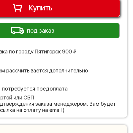
Купить
под заказ
вка по городу
Пятигорск
900
₽
ем рассчитывается дополнительно
з потребуется предоплата
артой или СБП
подтверждения заказа менеджером, Вам будет
сылка на оплату на email )