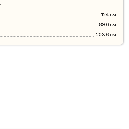
ы
124 см
89.6 см
203.6 см