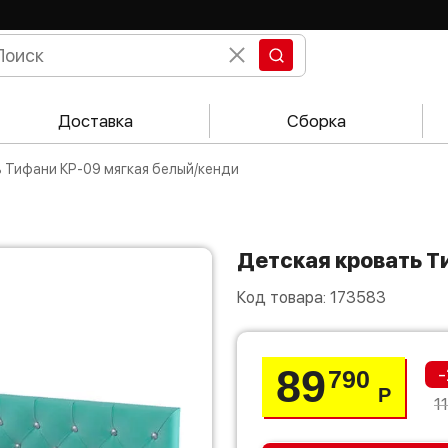
Доставка
Сборка
ь Тифани КР-09 мягкая белый/кенди
Детская кровать 
Код товара:
173583
89
-
790
Р
1