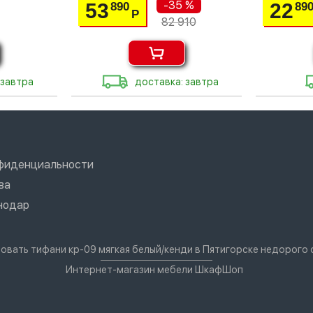
-35 %
53
22
890
89
Р
82 910
 завтра
доставка: завтра
нфиденциальности
ва
нодар
ровать тифани кр-09 мягкая белый/кенди в Пятигорске недорого
Интернет-магазин мебели ШкафШоп