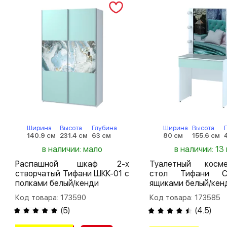
Ширина
Высота
Глубина
Ширина
Высота
140.9 см
231.4 см
63 см
80 см
155.6 см
в наличии: мало
в наличии: 13 
Распашной шкаф 2-х
Туалетный косме
створчатый Тифани ШКК-01 с
стол Тифани 
полками белый/кенди
ящиками белый/кен
Код товара: 173590
Код товара: 173585
(
5
)
(
4.5
)