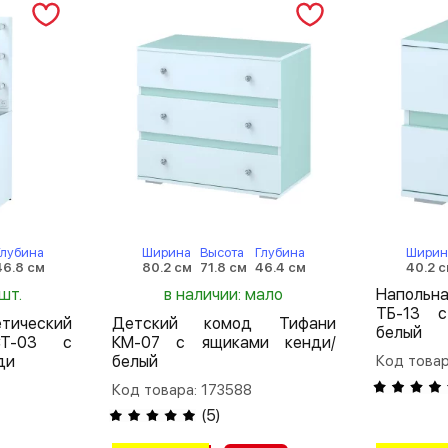
Глубина
Ширина
Высота
Глубина
Ширин
46.8 см
80.2 см
71.8 см
46.4 см
40.2 
шт.
в наличии: мало
Напольн
ТБ-13 с
тический
Детский комод Тифани
белый
СТ-03 с
КМ-07 с ящиками кенди/
ди
белый
Код товар
Код товара: 173588
(
5
)