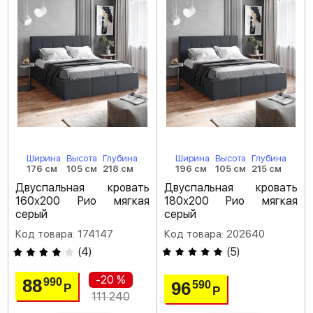
Ширина
Высота
Глубина
Ширина
Высота
Глубина
176 см
105 см
218 см
196 см
105 см
215 см
Двуспальная кровать
Двуспальная кровать
160х200 Рио мягкая
180х200 Рио мягкая
серый
серый
Код товара: 174147
Код товара: 202640
(
4
)
(
5
)
-20 %
88
990
96
590
Р
Р
111 240