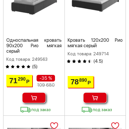
Односпальная кровать
Кровать 120х200 Рио
90х200 Рио мягкая
мягкая серый
серый
Код товара: 249714
Код товара: 249563
(
4.5
)
(
5
)
-35 %
71
290
78
890
Р
Р
109 680
под заказ
под заказ