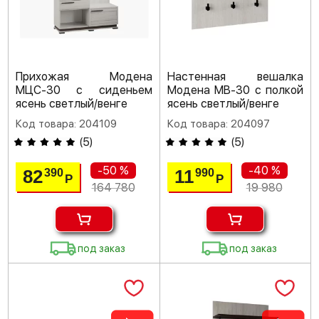
Прихожая Модена
Настенная вешалка
МЦС-30 с сиденьем
Модена МВ-30 с полкой
ясень светлый/венге
ясень светлый/венге
Код товара: 204109
Код товара: 204097
(
5
)
(
5
)
-50 %
-40 %
82
11
390
990
Р
Р
164 780
19 980
под заказ
под заказ