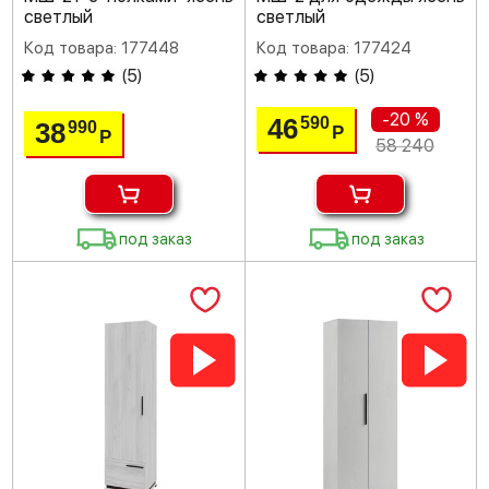
светлый
светлый
Код товара: 177448
Код товара: 177424
(
5
)
(
5
)
-20 %
46
590
38
990
Р
Р
58 240
под заказ
под заказ