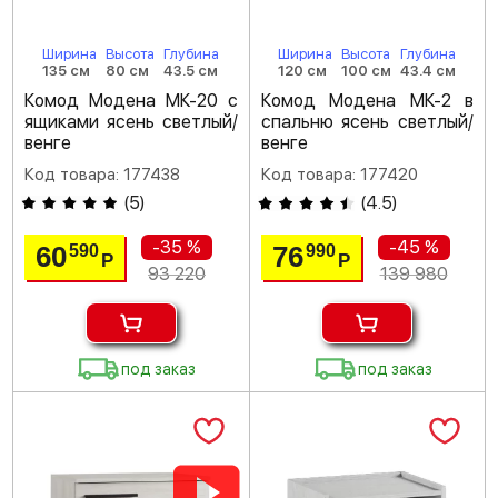
Ширина
Высота
Глубина
Ширина
Высота
Глубина
135 см
80 см
43.5 см
120 см
100 см
43.4 см
Комод Модена МК-20 с
Комод Модена МК-2 в
ящиками ясень светлый/
спальню ясень светлый/
венге
венге
Код товара: 177438
Код товара: 177420
(
5
)
(
4.5
)
-35 %
-45 %
60
76
590
990
Р
Р
93 220
139 980
под заказ
под заказ