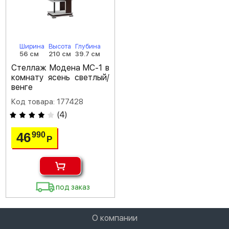
Ширина
Высота
Глубина
56 см
210 см
39.7 см
Стеллаж Модена МС-1 в
комнату ясень светлый/
венге
Код товара: 177428
(
4
)
46
990
Р
под заказ
О компании