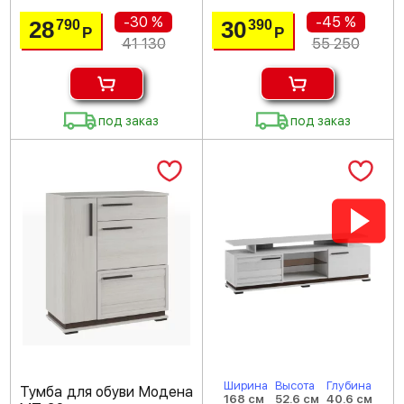
-30 %
-45 %
28
30
790
390
Р
Р
41 130
55 250
под заказ
под заказ
Ширина
Высота
Глубина
Тумба для обуви Модена
168 см
52.6 см
40.6 см