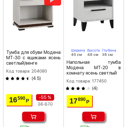
Ширина
Высота
Глубина
Тумба для обуви Модена
45 см
48 см
38 см
МТ-30 с ящиками ясень
Напольная тумба
светлый/венге
Модена МТ-20 в
Код товара: 204080
комнату ясень светлый
(
4.5
)
Код товара: 177450
(
4
)
-55 %
16
590
17
890
Р
Р
36 870