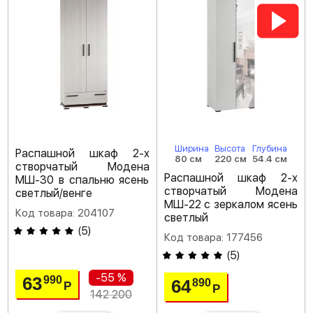
Ширина
Высота
Глубина
Распашной шкаф 2-х
80 см
220 см
54.4 см
створчатый Модена
Распашной шкаф 2-х
МШ-30 в спальню ясень
створчатый Модена
светлый/венге
МШ-22 с зеркалом ясень
Код товара: 204107
светлый
(
5
)
Код товара: 177456
(
5
)
-55 %
63
990
64
890
Р
Р
142 200