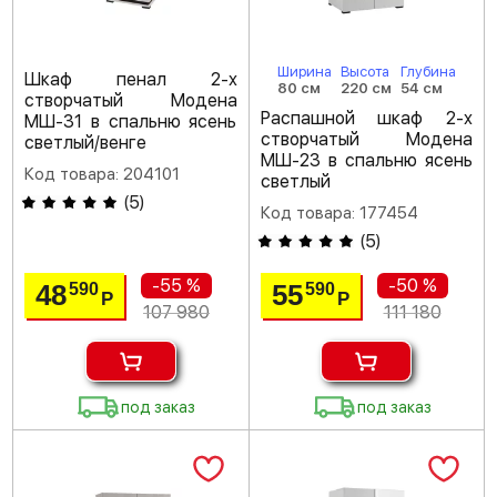
Ширина
Высота
Глубина
Шкаф пенал 2-х
80 см
220 см
54 см
створчатый Модена
Распашной шкаф 2-х
МШ-31 в спальню ясень
створчатый Модена
светлый/венге
МШ-23 в спальню ясень
Код товара: 204101
светлый
(
5
)
Код товара: 177454
(
5
)
-55 %
-50 %
48
55
590
590
Р
Р
107 980
111 180
под заказ
под заказ