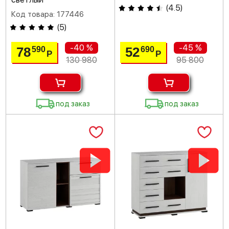
(
4.5
)
Код товара: 177446
(
5
)
-40 %
-45 %
78
52
590
690
Р
Р
130 980
95 800
под заказ
под заказ