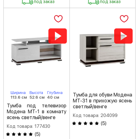
под заказ
под заказ
Ширина
Высота
Глубина
Тумба для обуви Модена
113.6 см
52.6 см
40 см
МТ-31 в прихожую ясень
Тумба под телевизор
светлый/венге
Модена МТ-1 в комнату
Код товара: 204099
ясень светлый/венге
(
5
)
Код товара: 177430
(
5
)