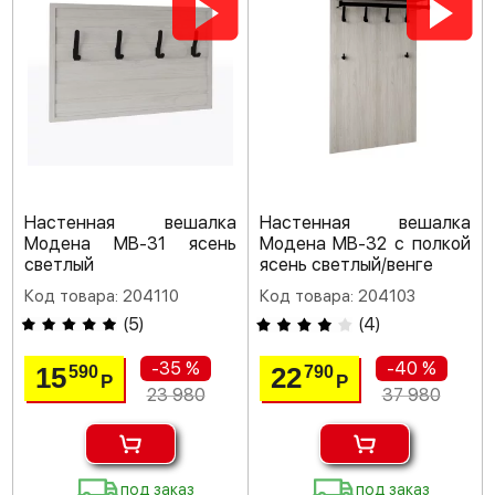
Настенная вешалка
Настенная вешалка
Модена МВ-31 ясень
Модена МВ-32 с полкой
светлый
ясень светлый/венге
Код товара: 204110
Код товара: 204103
(
5
)
(
4
)
-35 %
-40 %
15
22
590
790
Р
Р
23 980
37 980
под заказ
под заказ