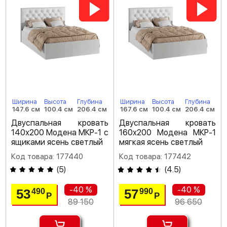
Ширина
Высота
Глубина
Ширина
Высота
Глубина
147.6 см
100.4 см
206.4 см
167.6 см
100.4 см
206.4 см
Двуспальная кровать
Двуспальная кровать
140х200 Модена МКР-1 с
160х200 Модена МКР-1
ящиками ясень светлый
мягкая ясень светлый
Код товара: 177440
Код товара: 177442
(
5
)
(
4.5
)
-40 %
-40 %
53
57
490
990
Р
Р
89 150
96 650