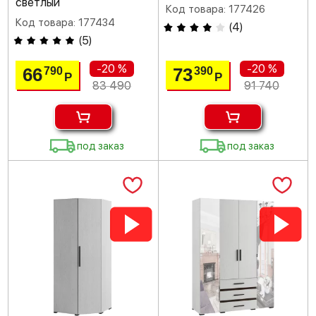
светлый
Код товара: 177426
Код товара: 177434
(
4
)
(
5
)
-20 %
-20 %
66
73
790
390
Р
Р
83 490
91 740
под заказ
под заказ