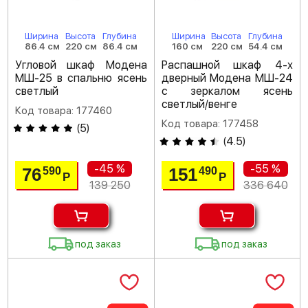
Ширина
Высота
Глубина
Ширина
Высота
Глубина
86.4 см
220 см
86.4 см
160 см
220 см
54.4 см
Угловой шкаф Модена
Распашной шкаф 4-х
МШ-25 в спальню ясень
дверный Модена МШ-24
светлый
с зеркалом ясень
светлый/венге
Код товара: 177460
Код товара: 177458
(
5
)
(
4.5
)
-45 %
-55 %
76
151
590
490
Р
Р
139 250
336 640
под заказ
под заказ