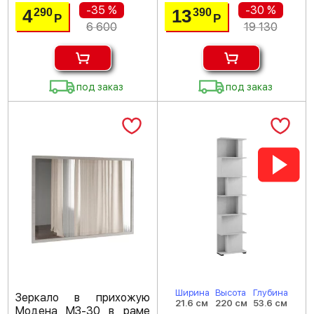
-35 %
-30 %
4
13
290
390
Р
Р
6 600
19 130
под заказ
под заказ
Ширина
Высота
Глубина
Зеркало в прихожую
21.6 см
220 см
53.6 см
Модена МЗ-30 в раме