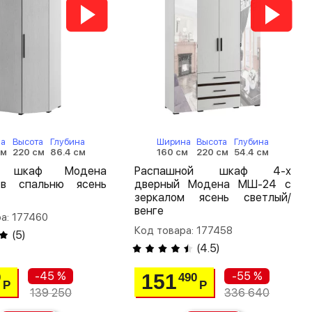
а
Высота
Глубина
Ширина
Высота
Глубина
см
220 см
86.4 см
160 см
220 см
54.4 см
й шкаф Модена
Распашной шкаф 4-х
в спальню ясень
дверный Модена МШ-24 с
зеркалом ясень светлый/
венге
а: 177460
Код товара: 177458
(
5
)
(
4.5
)
-45 %
-55 %
151
0
490
Р
Р
139 250
336 640