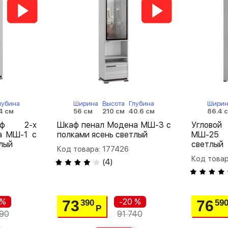
лубина
Ширина
Высота
Глубина
Ширин
4 см
56 см
210 см
40.6 см
86.4 
аф 2-х
Шкаф пенал Модена МШ-3 с
Углово
а МШ-1 с
полками ясень светлый
МШ-25 
лый
светлый
Код товара: 177426
Код товар
(
4
)
 %
-20 %
73
76
390
59
Р
90
91 740