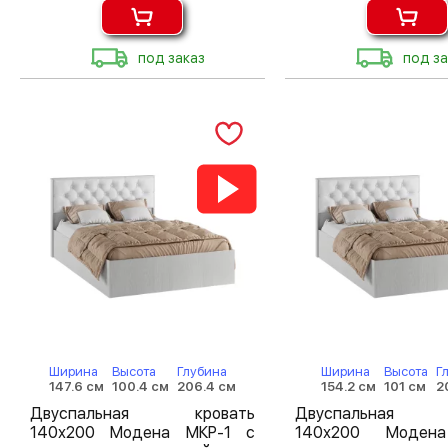
под заказ
под за
Ширина
Высота
Глубина
Ширина
Высота
Г
147.6 см
100.4 см
206.4 см
154.2 см
101 см
2
Двуспальная кровать
Двуспальная 
140х200 Модена МКР-1 с
140х200 Моден