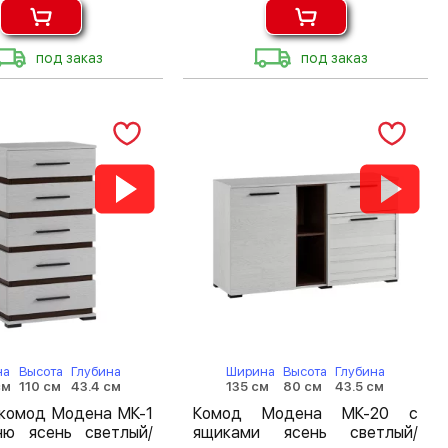
под заказ
под заказ
на
Высота
Глубина
Ширина
Высота
Глубина
см
110 см
43.4 см
135 см
80 см
43.5 см
 комод Модена МК-1
Комод Модена МК-20 с
ню ясень светлый/
ящиками ясень светлый/