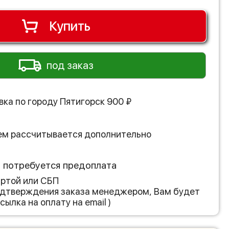
Купить
под заказ
вка по городу
Пятигорск
900
₽
ем рассчитывается дополнительно
з потребуется предоплата
артой или СБП
подтверждения заказа менеджером, Вам будет
сылка на оплату на email )