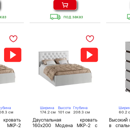
каз
под заказ
лубина
Ширина
Высота
Глубина
Шири
08.3 см
174.2 см
101 см
208.3 см
60.2 
кровать
Двуспальная кровать
Высокий
а МКР-2
160х200 Модена МКР-2 с
в спаль