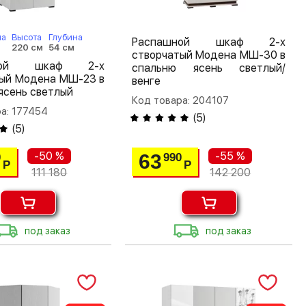
на
Высота
Глубина
Распашной шкаф 2-х
220 см
54 см
створчатый Модена МШ-30 в
шной шкаф 2-х
спальню ясень светлый/
тый Модена МШ-23 в
венге
ясень светлый
Код товара: 204107
а: 177454
(
5
)
(
5
)
-50 %
-55 %
63
0
990
Р
Р
111 180
142 200
под заказ
под заказ