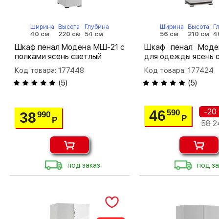
Ширина
Высота
Глубина
Ширина
Высота
Г
40 см
220 см
54 см
56 см
210 см
4
Шкаф пенал Модена МШ-21 с
Шкаф пенал Мод
полками ясень светлый
для одежды ясень 
Код товара: 177448
Код товара: 177424
(
5
)
(
5
)
-20
46
590
38
990
Р
Р
58 2
под заказ
под за