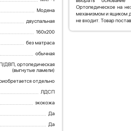
выбрать основание
Ортопедическое на не
Модена
механизмом и ящиком д
не входит. Товар поста
двуспальная
160х200
без матраса
обычная
П/ДВП, ортопедическая
(выгнутые ламели)
приобретается отдельно
ЛДСП
экокожа
Да
Да