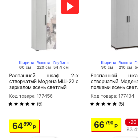
Ширина
Высота
Глубина
Ширина
Высота
Г
80 см
220 см
54.4 см
90 см
210 см
5
Распашной шкаф 2-х
Распашной шк
створчатый Модена МШ-22 с
створчатый Моден
зеркалом ясень светлый
полками ясень свет
Код товара: 177456
Код товара: 177434
(
5
)
(
5
)
-20
66
790
64
890
Р
Р
83 4