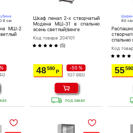
лубина
Шири
Шкаф пенал 2-х створчатый
0.6 см
80 см
Модена МШ-31 в спальню
ена МШ-2
Распа
ясень светлый/венге
светлый
створча
Код товара: 204101
спальню 
(
5
)
Код товар
 %
-55 %
48
55
590
59
Р
40
107 980
каз
под заказ