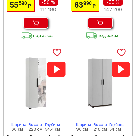
-50 %
-55 %
55
63
590
990
Р
Р
111 180
142 200
под заказ
под заказ
Ширина
Высота
Глубина
Ширина
Высота
Глубина
80 см
220 см
54.4 см
90 см
210 см
54 см