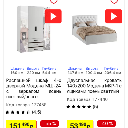
Ширина
Высота
Глубина
Ширина
Высота
Глубина
160 см
220 см
54.4 см
147.6 см
100.4 см
206.4 см
Распашной шкаф 4-х
Двуспальная кровать
дверный Модена МШ-24
140х200 Модена МКР-1 с
с зеркалом ясень
ящиками ясень светлый
светлый/венге
Код товара: 177440
Код товара: 177458
(
5
)
(
4.5
)
-55 %
-40 %
151
53
490
490
Р
Р