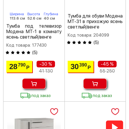
Ширина
Высота
Глубина
Тумба для обуви Модена
113.6 см
52.6 см
40 см
МТ-31 в прихожую ясень
Тумба под телевизор
светлый/венге
Модена МТ-1 в комнату
Код товара: 204099
ясень светлый/венге
(
5
)
Код товара: 177430
(
5
)
-30 %
-45 %
28
30
790
390
Р
Р
41 130
55 250
под заказ
под заказ