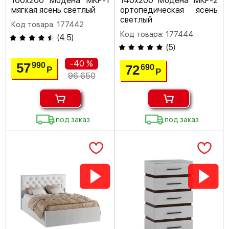
160х200 Модена МКР-1
140х200 Модена МКР-2
мягкая ясень светлый
ортопедическая ясень
светлый
Код товара: 177442
Код товара: 177444
(
4.5
)
(
5
)
-40 %
57
990
72
690
Р
Р
96 650
под заказ
под заказ