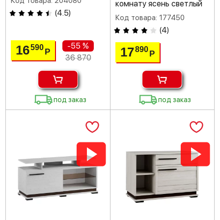
Код товара: 204080
комнату ясень светлый
(
4.5
)
Код товара: 177450
(
4
)
-55 %
16
590
17
890
Р
Р
36 870
под заказ
под заказ