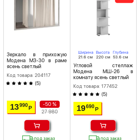
Ширина
Высота
Глубина
Зеркало в прихожую
21.6 см
220 см
53.6 см
Модена МЗ-30 в раме
Угловой стеллаж
ясень светлый
Модена МШ-26 в
Код товара: 204117
комнату ясень светлый
(
5
)
Код товара: 177452
(
5
)
-50 %
13
990
19
690
Р
Р
27 980
под заказ
под заказ