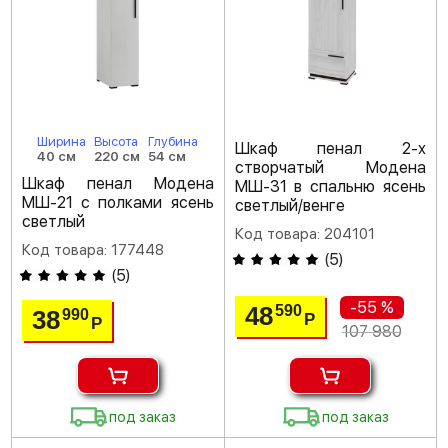
Ширина
Высота
Глубина
Шкаф пенал 2-х
40 см
220 см
54 см
створчатый Модена
Шкаф пенал Модена
МШ-31 в спальню ясень
МШ-21 с полками ясень
светлый/венге
светлый
Код товара: 204101
Код товара: 177448
(
5
)
(
5
)
-55 %
48
590
38
990
Р
Р
107 980
под заказ
под заказ