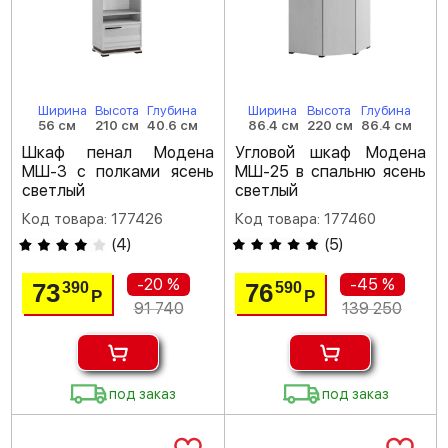
Ширина
Высота
Глубина
Ширина
Высота
Глубина
56 см
210 см
40.6 см
86.4 см
220 см
86.4 см
Шкаф пенал Модена
Угловой шкаф Модена
МШ-3 с полками ясень
МШ-25 в спальню ясень
светлый
светлый
Код товара: 177426
Код товара: 177460
(
4
)
(
5
)
-20 %
-45 %
73
76
390
590
Р
Р
91 740
139 250
под заказ
под заказ