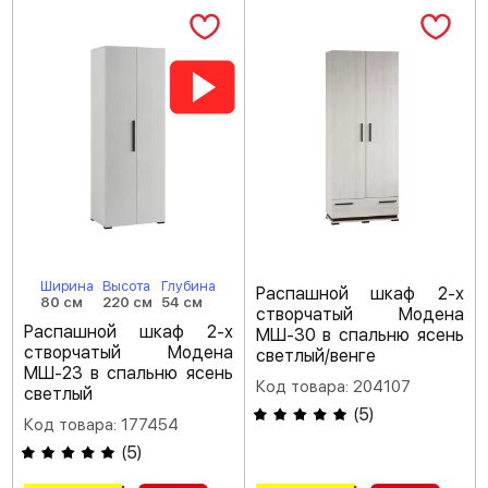
Ширина
Высота
Глубина
Распашной шкаф 2-х
80 см
220 см
54 см
створчатый Модена
Распашной шкаф 2-х
МШ-30 в спальню ясень
створчатый Модена
светлый/венге
МШ-23 в спальню ясень
Код товара: 204107
светлый
(
5
)
Код товара: 177454
(
5
)