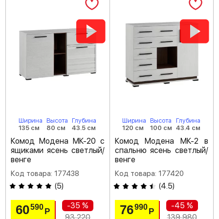
Ширина
Высота
Глубина
Ширина
Высота
Глубина
135 см
80 см
43.5 см
120 см
100 см
43.4 см
Комод Модена МК-20 с
Комод Модена МК-2 в
ящиками ясень светлый/
спальню ясень светлый/
венге
венге
Код товара: 177438
Код товара: 177420
(
5
)
(
4.5
)
-35 %
-45 %
60
76
590
990
Р
Р
93 220
139 980