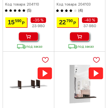
Код товара: 204110
Код товара: 204103
(
5
)
(
4
)
-35 %
-40 %
15
22
590
790
Р
Р
23 980
37 980
под заказ
под заказ