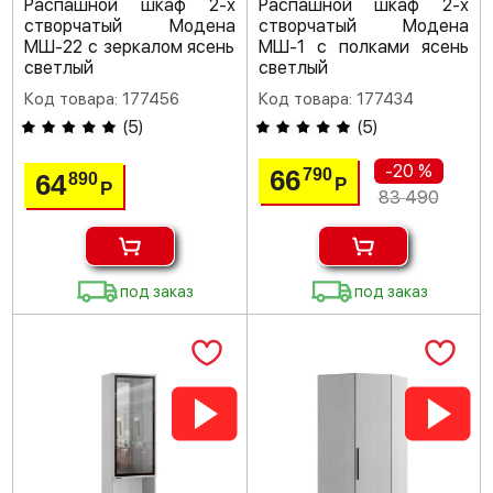
Распашной шкаф 2-х
Распашной шкаф 2-х
створчатый Модена
створчатый Модена
МШ-22 с зеркалом ясень
МШ-1 с полками ясень
светлый
светлый
Код товара: 177456
Код товара: 177434
(
5
)
(
5
)
-20 %
66
790
64
890
Р
Р
83 490
под заказ
под заказ