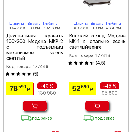
Ширина
Высота
Глубина
Ширина
Высота
Глубина
174.2 см
101 см
208.3 см
60.2 см
110 см
43.4 см
Двуспальная кровать
Высокий комод Модена
160х200 Модена МКР-2
МК-1 в спальню ясень
с подъемным
светлый/венге
механизмом ясень
Код товара: 177418
светлый
(
4.5
)
Код товара: 177446
(
5
)
-40 %
-45 %
78
52
590
690
Р
Р
130 980
95 800
под заказ
под заказ