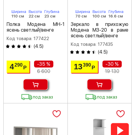
Ширина
Высота
Глубина
Ширина
Высота
Глубина
110 см
22 см
23 см
70 см
100 см
16.6 см
Полка Модена МН-1
Зеркало в прихожую
ясень светлый/венге
Модена МЗ-20 в раме
ясень светлый/венге
Код товара: 177422
Код товара: 177435
(
4.5
)
(
4.5
)
-35 %
-30 %
4
13
290
390
Р
Р
6 600
19 130
под заказ
под заказ