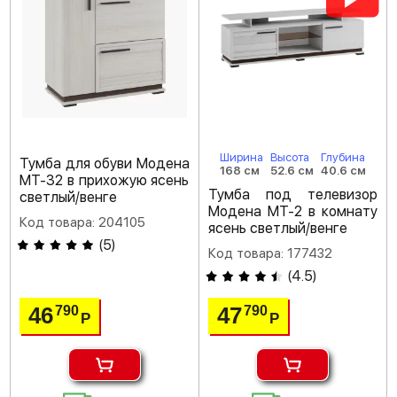
Ширина
Высота
Глубина
Тумба для обуви Модена
168 см
52.6 см
40.6 см
МТ-32 в прихожую ясень
Тумба под телевизор
светлый/венге
Модена МТ-2 в комнату
Код товара: 204105
ясень светлый/венге
(
5
)
Код товара: 177432
(
4.5
)
46
47
790
790
Р
Р