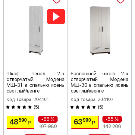
Шкаф пенал 2-х
Распашной шкаф 2-х
створчатый Модена
створчатый Модена
МШ-31 в спальню ясень
МШ-30 в спальню ясень
светлый/венге
светлый/венге
Код товара: 204101
Код товара: 204107
(
5
)
(
5
)
-55 %
-55 %
48
63
590
990
Р
Р
107 980
142 200