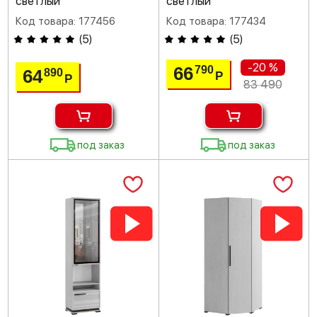
светлый
светлый
Код товара: 177456
Код товара: 177434
(
5
)
(
5
)
-20 %
66
790
64
890
Р
Р
83 490
под заказ
под заказ