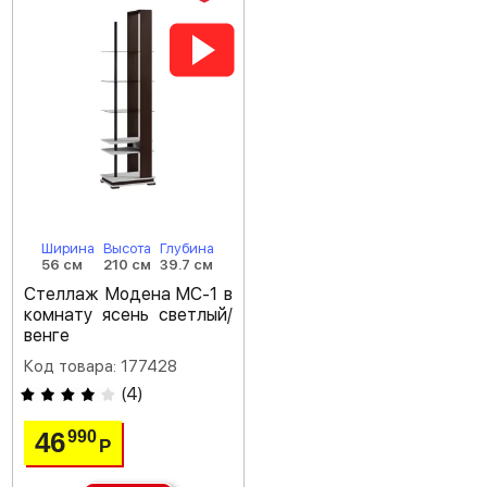
Ширина
Высота
Глубина
56 см
210 см
39.7 см
Стеллаж Модена МС-1 в
комнату ясень светлый/
венге
Код товара: 177428
(
4
)
46
990
Р