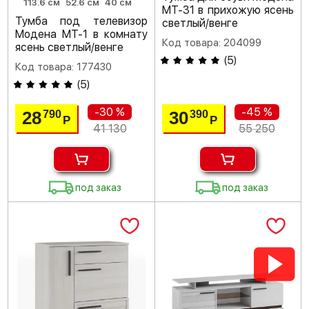
113.6 см
52.6 см
40 см
МТ-31 в прихожую ясень
Тумба под телевизор
светлый/венге
Модена МТ-1 в комнату
Код товара: 204099
ясень светлый/венге
(
5
)
Код товара: 177430
(
5
)
-30 %
-45 %
28
30
790
390
Р
Р
41 130
55 250
под заказ
под заказ