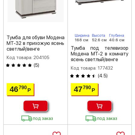
Ширина
Высота
Глубина
Тумба для обуви Модена
168 см
52.6 см
40.6 см
МТ-32 в прихожую ясень
Тумба под телевизор
светлый/венге
Модена МТ-2 в комнату
Код товара: 204105
ясень светлый/венге
(
5
)
Код товара: 177432
(
4.5
)
46
47
790
790
Р
Р
под заказ
под заказ