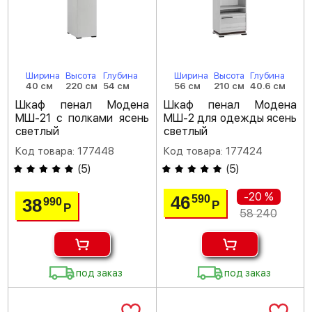
Ширина
Высота
Глубина
Ширина
Высота
Глубина
40 см
220 см
54 см
56 см
210 см
40.6 см
Шкаф пенал Модена
Шкаф пенал Модена
МШ-21 с полками ясень
МШ-2 для одежды ясень
светлый
светлый
Код товара: 177448
Код товара: 177424
(
5
)
(
5
)
-20 %
46
590
38
990
Р
Р
58 240
под заказ
под заказ