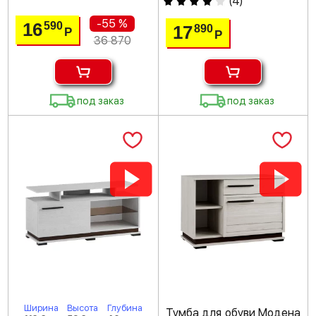
(
4
)
-55 %
16
590
17
890
Р
Р
36 870
под заказ
под заказ
Ширина
Высота
Глубина
Тумба для обуви Модена