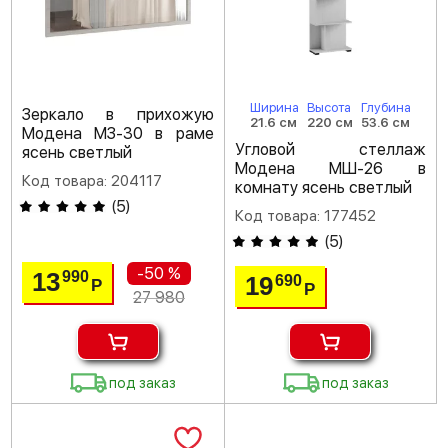
Ширина
Высота
Глубина
Зеркало в прихожую
21.6 см
220 см
53.6 см
Модена МЗ-30 в раме
Угловой стеллаж
ясень светлый
Модена МШ-26 в
Код товара: 204117
комнату ясень светлый
(
5
)
Код товара: 177452
(
5
)
-50 %
13
990
19
690
Р
Р
27 980
под заказ
под заказ