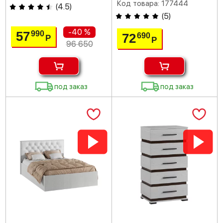
Код товара: 177444
(
4.5
)
(
5
)
-40 %
57
990
72
690
Р
Р
96 650
под заказ
под заказ