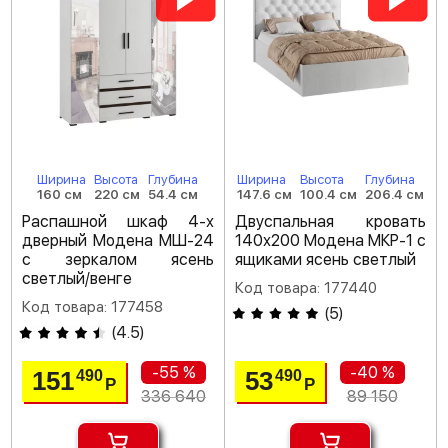
Ширина
Высота
Глубина
Ширина
Высота
Глубина
160 см
220 см
54.4 см
147.6 см
100.4 см
206.4 см
Распашной шкаф 4-х
Двуспальная кровать
дверный Модена МШ-24
140х200 Модена МКР-1 с
с зеркалом ясень
ящиками ясень светлый
светлый/венге
Код товара: 177440
Код товара: 177458
(
5
)
(
4.5
)
-55 %
-40 %
151
53
490
490
Р
Р
336 640
89 150