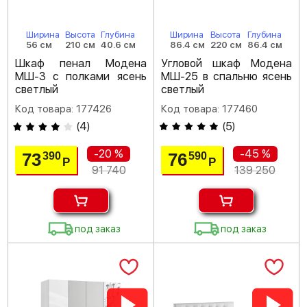
Ширина
Высота
Глубина
Ширина
Высота
Глубина
56 см
210 см
40.6 см
86.4 см
220 см
86.4 см
Шкаф пенал Модена
Угловой шкаф Модена
МШ-3 с полками ясень
МШ-25 в спальню ясень
светлый
светлый
Код товара: 177426
Код товара: 177460
(
4
)
(
5
)
-20 %
-45 %
73
76
390
590
Р
Р
91 740
139 250
под заказ
под заказ