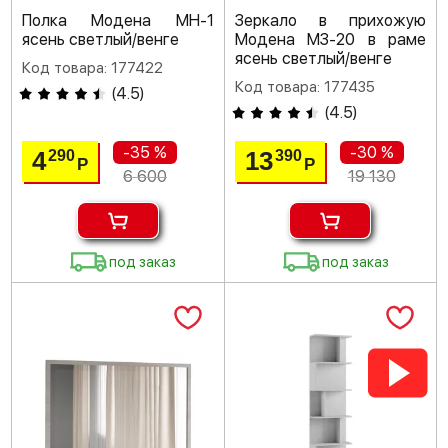
Полка Модена МН-1
Зеркало в прихожую
ясень светлый/венге
Модена МЗ-20 в раме
ясень светлый/венге
Код товара: 177422
Код товара: 177435
(
4.5
)
(
4.5
)
-35 %
-30 %
4
13
290
390
Р
Р
6 600
19 130
под заказ
под заказ