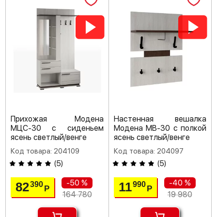
Прихожая Модена
Настенная вешалка
МЦС-30 с сиденьем
Модена МВ-30 с полкой
ясень светлый/венге
ясень светлый/венге
Код товара: 204109
Код товара: 204097
(
5
)
(
5
)
-50 %
-40 %
82
11
390
990
Р
Р
164 780
19 980