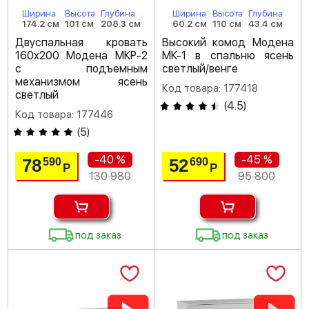
Ширина
Высота
Глубина
Ширина
Высота
Глубина
174.2 см
101 см
208.3 см
60.2 см
110 см
43.4 см
Двуспальная кровать
Высокий комод Модена
160х200 Модена МКР-2
МК-1 в спальню ясень
с подъемным
светлый/венге
механизмом ясень
Код товара: 177418
светлый
(
4.5
)
Код товара: 177446
(
5
)
-40 %
-45 %
78
52
590
690
Р
Р
130 980
95 800
под заказ
под заказ