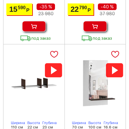
-35 %
-40 %
15
22
590
790
Р
Р
23 980
37 980
под заказ
под заказ
Ширина
Высота
Глубина
Ширина
Высота
Глубина
110 см
22 см
23 см
70 см
100 см
16.6 см