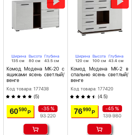
Ширина
Высота
Глубина
Ширина
Высота
Глубина
135 см
80 см
43.5 см
120 см
100 см
43.4 см
Комод Модена МК-20 с
Комод Модена МК-2 в
ящиками ясень светлый/
спальню ясень светлый/
венге
венге
Код товара: 177438
Код товара: 177420
(
5
)
(
4.5
)
-35 %
-45 %
60
76
590
990
Р
Р
93 220
139 980