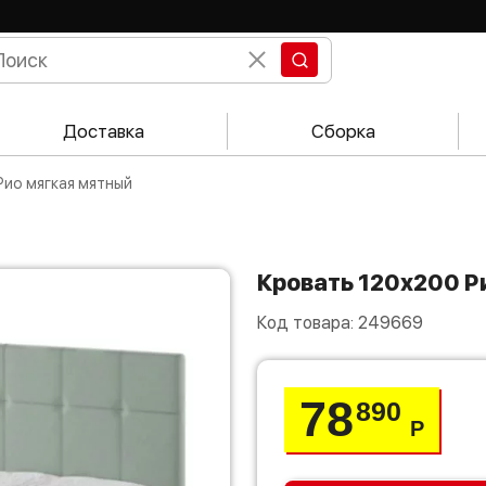
Доставка
Сборка
Рио мягкая мятный
Кровать 120х200 
Код товара:
249669
78
890
Р