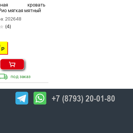
льная кровать
Рио мягкая мятный
ра: 202648
(
4
)
0
Р
под заказ
+7 (8793) 20-01-80