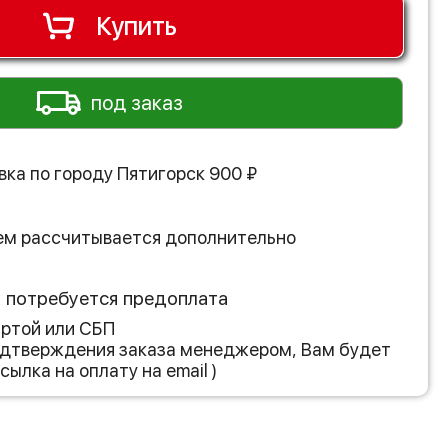
Купить
под заказ
вка по городу
Пятигорск
900
₽
ем рассчитывается дополнительно
з потребуется предоплата
артой или СБП
подтверждения заказа менеджером, Вам будет
сылка на оплату на email )