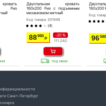
кровать
Двуспальная кровать
Двуспа
 Рио
160х200 Рио с подъемным
180х200 
тный
механизмом мятный
Код това
Код товара: 201949
(
4
)
-20 %
88
990
96
59
Р
111 240
каз
под заказ
онфиденциальности
вати Санкт-Петербург
асноярск