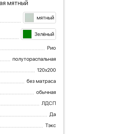
кая мятный
мятный
Зелёный
Рио
полутораспальная
120х200
без матраса
обычная
ЛДСП
Да
Тэкс