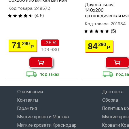
90х200 Рио мягкая мятный
Двуспальная 
Код товара: 249572
140х200
(
4.5
)
ортопедическая мя
Код товара: 201954
(
5
)
-35 %
71
290
84
290
Р
Р
109 680
под заказ
под за
О компании
Доставка
Контакты
Сборка
Гарантия
Политика к
Мягкие кровати Москва
Мягкие кро
Мягкие кровати Краснодар
Кровати Кр