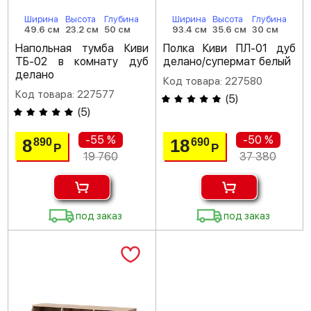
Ширина
Высота
Глубина
Ширина
Высота
Глубина
49.6 см
23.2 см
50 см
93.4 см
35.6 см
30 см
Напольная тумба Киви
Полка Киви ПЛ-01 дуб
ТБ-02 в комнату дуб
делано/супермат белый
делано
Код товара: 227580
Код товара: 227577
(
5
)
(
5
)
-55 %
-50 %
8
18
890
690
Р
Р
19 760
37 380
под заказ
под заказ