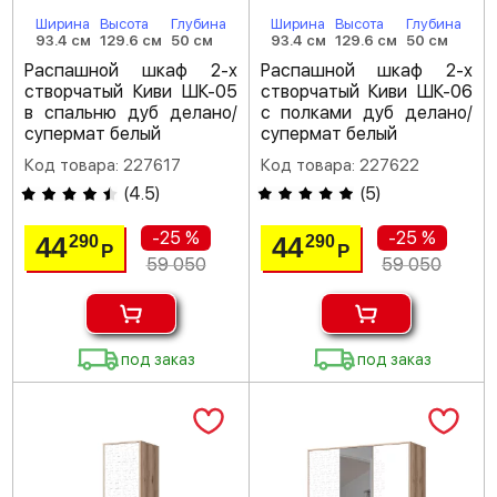
Ширина
Высота
Глубина
Ширина
Высота
Глубина
93.4 см
129.6 см
50 см
93.4 см
129.6 см
50 см
Распашной шкаф 2-х
Распашной шкаф 2-х
створчатый Киви ШК-05
створчатый Киви ШК-06
в спальню дуб делано/
с полками дуб делано/
супермат белый
супермат белый
Код товара: 227617
Код товара: 227622
(
4.5
)
(
5
)
-25 %
-25 %
44
44
290
290
Р
Р
59 050
59 050
под заказ
под заказ