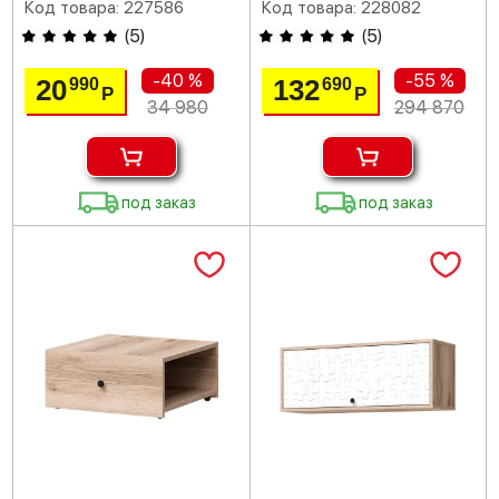
Код товара: 227586
Код товара: 228082
(
5
)
(
5
)
-40 %
-55 %
20
132
990
690
Р
Р
34 980
294 870
под заказ
под заказ