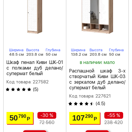
Ширина
Высота
Глубина
Ширина
Высота
Глубина
48.5 см
203.8 см
50 см
138.2 см
203.8 см
50 см
Шкаф пенал Киви ШК-01
в наличии: мало
с полками дуб делано/
Распашной шкаф 3-х
супермат белый
створчатый Киви ШК-03
Код товара: 227582
с зеркалом дуб делано/
супермат белый
(
5
)
Код товара: 227621
(
4.5
)
-30 %
-55 %
50
107
790
290
Р
Р
72 560
238 420