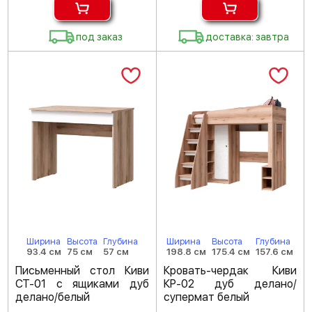
под заказ
доставка: завтра
Ширина
Высота
Глубина
Ширина
Высота
Глубина
93.4 см
75 см
57 см
198.8 см
175.4 см
157.6 см
Письменный стол Киви
Кровать-чердак Киви
СТ-01 с ящиками дуб
КР-02 дуб делано/
делано/белый
супермат белый