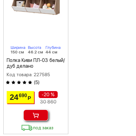
Ширина
Высота
Глубина
150 см
46.2 см
44 см
Полка Киви ПЛ-03 белый/
дуб делано
Код товара: 227585
(
5
)
-20 %
24
690
Р
30 860
под заказ