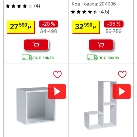
Код товара: 204086
(
4
)
(
4.5
)
-20 %
-35 %
27
32
590
990
Р
Р
34 490
50 750
под заказ
под заказ