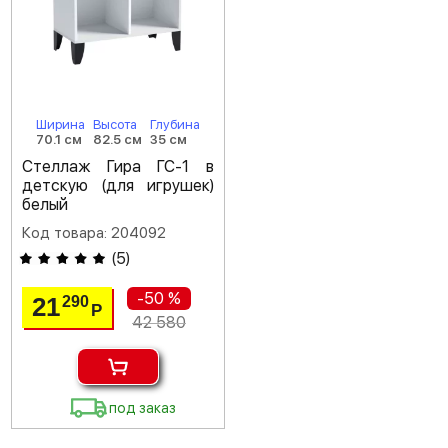
Ширина
Высота
Глубина
70.1 см
82.5 см
35 см
Стеллаж Гира ГС-1 в
детскую (для игрушек)
белый
Код товара: 204092
(
5
)
-50 %
21
290
Р
42 580
под заказ