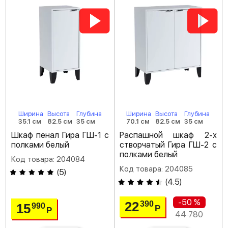
Ширина
Высота
Глубина
Ширина
Высота
Глубина
35.1 см
82.5 см
35 см
70.1 см
82.5 см
35 см
Шкаф пенал Гира ГШ-1 с
Распашной шкаф 2-х
полками белый
створчатый Гира ГШ-2 с
полками белый
Код товара: 204084
Код товара: 204085
(
5
)
(
4.5
)
-50 %
22
390
15
990
Р
Р
44 780