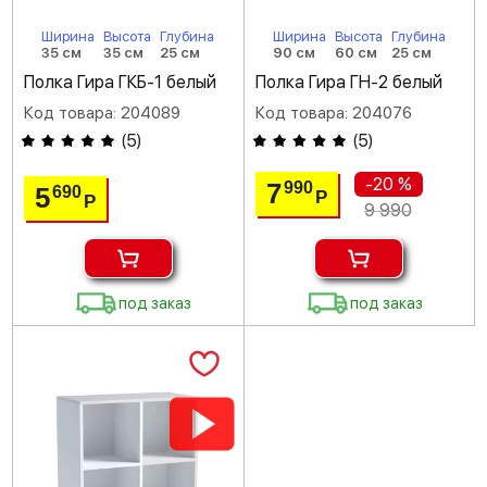
Ширина
Высота
Глубина
Ширина
Высота
Глубина
35 см
35 см
25 см
90 см
60 см
25 см
Полка Гира ГКБ-1 белый
Полка Гира ГН-2 белый
Код товара: 204089
Код товара: 204076
(
5
)
(
5
)
-20 %
7
990
5
690
Р
Р
9 990
под заказ
под заказ