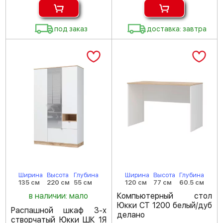
под заказ
доставка: завтра
Ширина
Высота
Глубина
Ширина
Высота
Глубина
135 см
220 см
55 см
120 см
77 см
60.5 см
в наличии: мало
Компьютерный стол
Юкки СТ 1200 белый/дуб
Распашной шкаф 3-х
делано
створчатый Юкки ШК 1Я