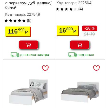
с зеркалом дуб делано/
Код товара: 227564
белый
(
4
)
Код товара: 227548
(
5
)
-20 %
16
890
116
990
Р
Р
21 110
доставка: завтра
под заказ