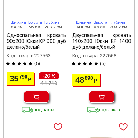
Ширина
Высота
Глубина
Ширина
Высота
Глубина
94 см
86 см
203.2 см
144 см
86 см
203.2 см
Односпальная кровать
Двуспальная кровать
90х200 Юкки КР 900 дуб
140х200 Юкки КР 1400
делано/белый
дуб делано/белый
Код товара: 227563
Код товара: 227558
(
5
)
(
5
)
-20 %
35
790
48
890
Р
Р
44 740
под заказ
под заказ