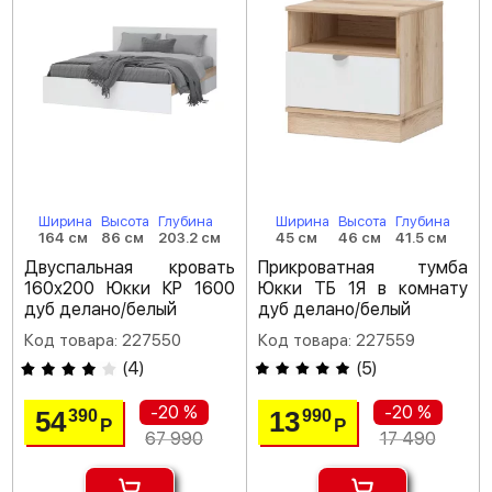
Ширина
Высота
Глубина
Ширина
Высота
Глубина
164 см
86 см
203.2 см
45 см
46 см
41.5 см
Двуспальная кровать
Прикроватная тумба
160х200 Юкки КР 1600
Юкки ТБ 1Я в комнату
дуб делано/белый
дуб делано/белый
Код товара: 227550
Код товара: 227559
(
4
)
(
5
)
-20 %
-20 %
54
13
390
990
Р
Р
67 990
17 490