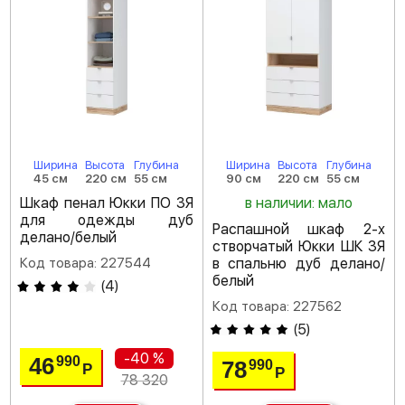
Ширина
Высота
Глубина
Ширина
Высота
Глубина
45 см
220 см
55 см
90 см
220 см
55 см
Шкаф пенал Юкки ПО 3Я
в наличии: мало
для одежды дуб
Распашной шкаф 2-х
делано/белый
створчатый Юкки ШК 3Я
Код товара: 227544
в спальню дуб делано/
белый
(
4
)
Код товара: 227562
(
5
)
-40 %
46
990
78
990
Р
Р
78 320