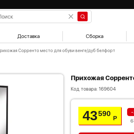
Доставка
Сборка
Прихожая Сорренто место для обуви венге/дуб белфорт
Прихожая Соррент
Код товара:
169604
43
-
590
Р
6