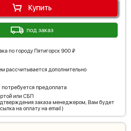
Купить
под заказ
вка по городу
Пятигорск
900
₽
ем рассчитывается дополнительно
з потребуется предоплата
артой или СБП
подтверждения заказа менеджером, Вам будет
сылка на оплату на email )