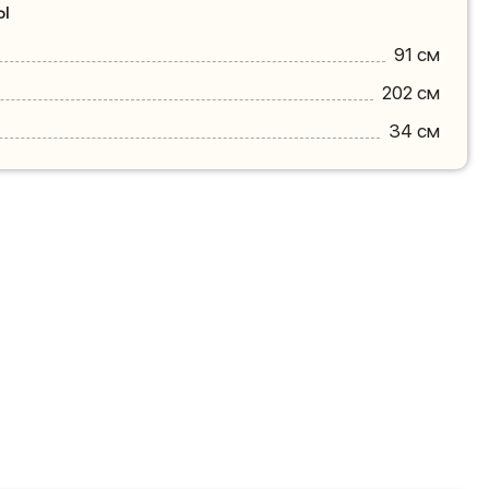
ы
91 см
202 см
34 см