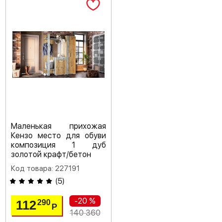
Маленькая прихожая
Кензо место для обуви
композиция 1 дуб
золотой крафт/бетон
Код товара: 227191
(
5
)
-20 %
112
290
Р
140 360