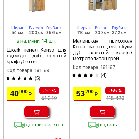
Ширина
Высота
Глубина
Ширина
Высота
Глубина
54 см
200 см
35.6 см
110 см
200 см
37.2 см
в наличии: 14 шт.
Маленькая прихожая
Кензо место для обуви
Шкаф пенал Кензо для
дуб золотой крафт/
одежды дуб золотой
метрополитан грей
крафт/бетон
Код товара: 181187
Код товара: 181189
(
4
)
(
5
)
-20 %
-55 %
40
53
990
290
Р
Р
51 240
118 420
доставка: завтра
под заказ