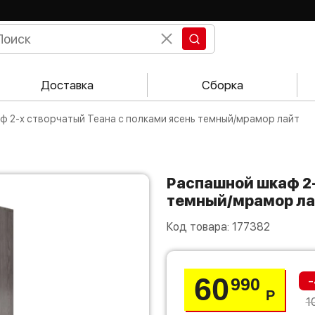
Доставка
Сборка
аф 2-х створчатый Теана с полками ясень темный/мрамор лайт
Распашной шкаф 2-х створчатый Теана с полками ясень
темный/мрамор ла
Код товара:
177382
60
-
990
Р
1