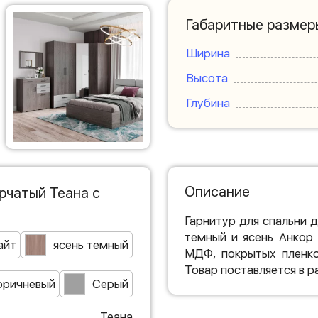
Габаритные размер
Ширина
Высота
Глубина
Описание
рчатый Теана с
Гарнитур для спальни д
темный и ясень Анкор
айт
ясень темный
МДФ, покрытых пленко
Товар поставляется в 
оричневый
Серый
Теана