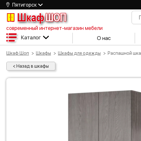
Пятигорск
Шкаф
ШОП
современный интернет-магазин мебели
Каталог
О нас
Шкаф Шоп
Шкафы
Шкафы для одежды
Распашной шк
< Назад в шкафы