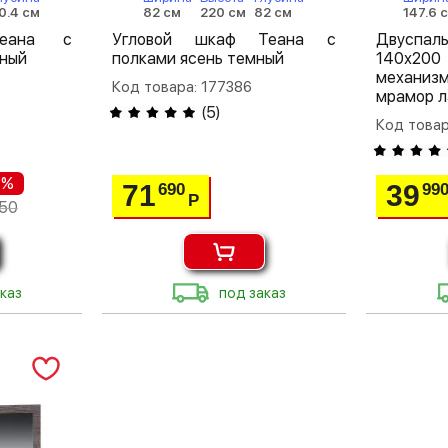
0.4 см
82 см
220 см
82 см
147.6 
еана с
Угловой шкаф Теана с
Двуспа
мный
полками ясень темный
140х200
механиз
Код товара: 177386
мрамор л
(
5
)
Код товар
 %
71
39
690
99
Р
650
каз
под заказ