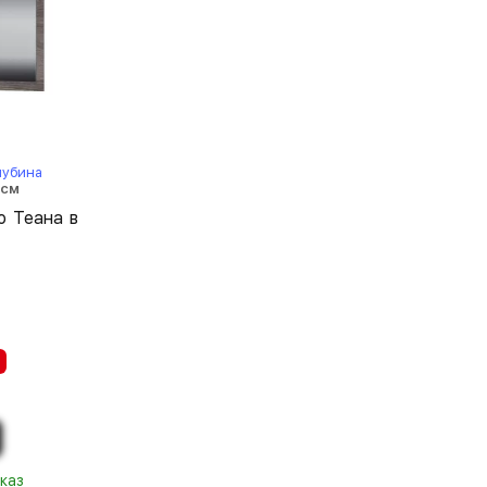
лубина
 см
ю Теана в
каз