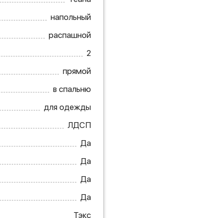
напольный
распашной
2
прямой
в спальню
для одежды
ЛДСП
Да
Да
Да
Да
Тэкс