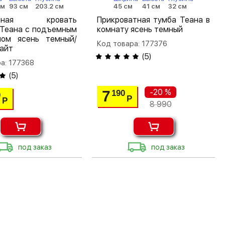
см
93 см
203.2 см
45 см
41 см
32 см
льная кровать
Прикроватная тумба Теана в
 Теана с подъемным
комнату ясень темный
мом ясень темный/
Код товара: 177376
айт
(
5
)
а: 177368
(
5
)
-20 %
7
190
0
Р
Р
8 990
под заказ
под заказ