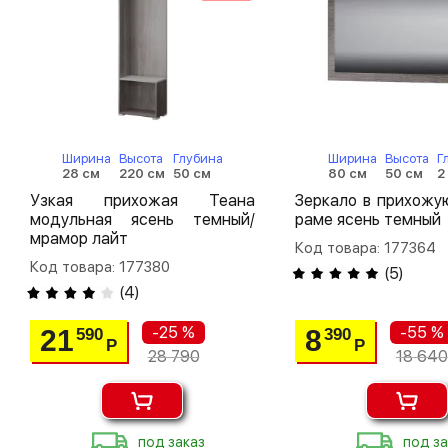
Ширина
Высота
Глубина
Ширина
Высота
Г
28 см
220 см
50 см
80 см
50 см
2
Узкая прихожая Теана
Зеркало в прихожу
модульная ясень темный/
раме ясень темный
мрамор лайт
Код товара: 177364
Код товара: 177380
(
5
)
(
4
)
-25 %
-55 %
21
8
590
390
Р
Р
28 790
18 640
под заказ
под за