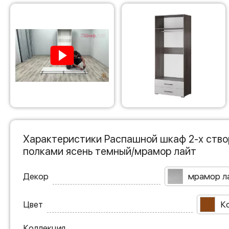
Характеристики Распашной шкаф 2-х ство
полками ясень темный/мрамор лайт
Декор
мрамор л
Цвет
К
Коллекция