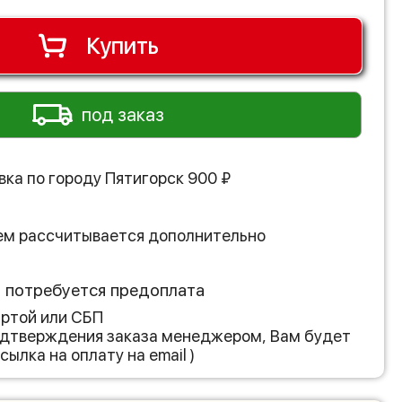
Купить
под заказ
вка по городу
Пятигорск
900
₽
ем рассчитывается дополнительно
з потребуется предоплата
артой или СБП
подтверждения заказа менеджером, Вам будет
сылка на оплату на email )