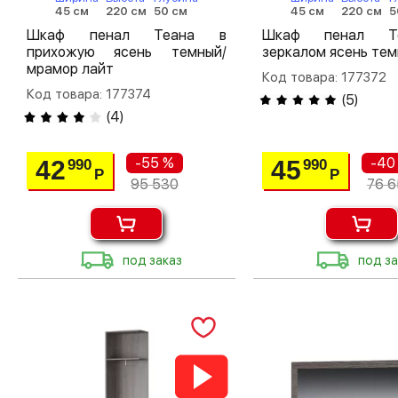
45 см
220 см
50 см
45 см
220 см
5
Шкаф пенал Теана в
Шкаф пенал Т
прихожую ясень темный/
зеркалом ясень те
мрамор лайт
Код товара: 177372
Код товара: 177374
(
5
)
(
4
)
-55 %
-40
42
45
990
990
Р
Р
95 530
76 
под заказ
под за