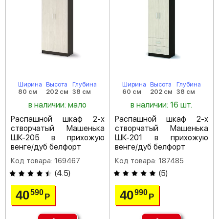
Ширина
Высота
Глубина
Ширина
Высота
Глубина
80 см
202 см
38 см
60 см
202 см
38 см
в наличии: мало
в наличии: 16 шт.
Распашной шкаф 2-х
Распашной шкаф 2-х
створчатый Машенька
створчатый Машенька
ШК-205 в прихожую
ШК-201 в прихожую
венге/дуб белфорт
венге/дуб белфорт
Код товара: 169467
Код товара: 187485
(
4.5
)
(
5
)
40
40
590
990
Р
Р