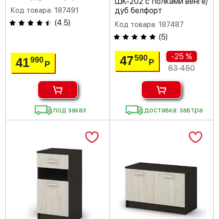
ШК-202 с полками венге/
Код товара: 187491
дуб белфорт
(
4.5
)
Код товара: 187487
(
5
)
-25 %
47
590
41
990
Р
Р
63 450
под заказ
доставка: завтра