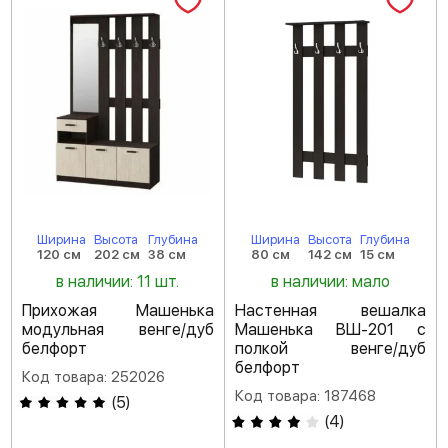
Ширина
Высота
Глубина
Ширина
Высота
Глубина
120 см
202 см
38 см
80 см
142 см
15 см
в наличии: 11 шт.
в наличии: мало
Прихожая Машенька
Настенная вешалка
модульная венге/дуб
Машенька ВШ-201 с
белфорт
полкой венге/дуб
белфорт
Код товара: 252026
Код товара: 187468
(
5
)
(
4
)