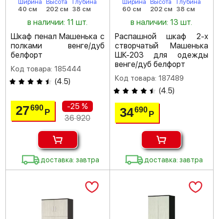
Ширина
Высота
Глубина
Ширина
Высота
Глубина
40 см
202 см
38 см
60 см
202 см
38 см
в наличии: 11 шт.
в наличии: 13 шт.
Шкаф пенал Машенька с
Распашной шкаф 2-х
полками венге/дуб
створчатый Машенька
белфорт
ШК-203 для одежды
венге/дуб белфорт
Код товара: 185444
Код товара: 187489
(
4.5
)
(
4.5
)
-25 %
27
690
34
690
Р
Р
36 920
доставка: завтра
доставка: завтра