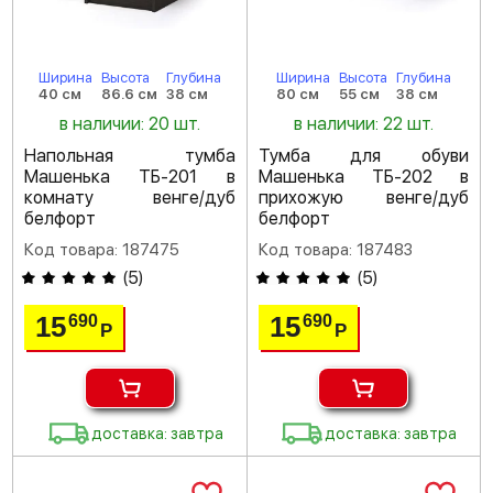
Ширина
Высота
Глубина
Ширина
Высота
Глубина
40 см
86.6 см
38 см
80 см
55 см
38 см
в наличии: 20 шт.
в наличии: 22 шт.
Напольная тумба
Тумба для обуви
Машенька ТБ-201 в
Машенька ТБ-202 в
комнату венге/дуб
прихожую венге/дуб
белфорт
белфорт
Код товара: 187475
Код товара: 187483
(
5
)
(
5
)
15
15
690
690
Р
Р
доставка: завтра
доставка: завтра