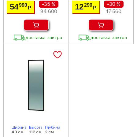
-35 %
-30 %
54
12
990
290
Р
Р
84 600
17 560
доставка: завтра
доставка: завтра
Ширина
Высота
Глубина
40 см
112 см
2 см