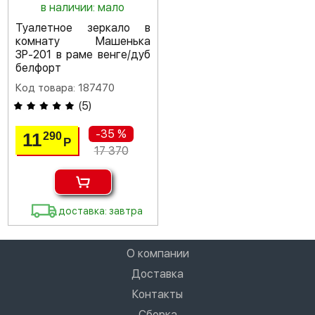
в наличии: мало
Туалетное зеркало в
комнату Машенька
ЗР-201 в раме венге/дуб
белфорт
Код товара: 187470
(
5
)
-35 %
11
290
Р
17 370
доставка: завтра
О компании
Доставка
Контакты
Сборка