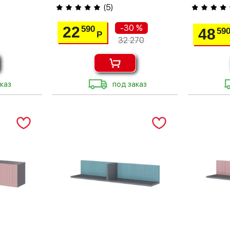
(
5
)
-30 %
22
590
48
59
Р
32 270
каз
под заказ