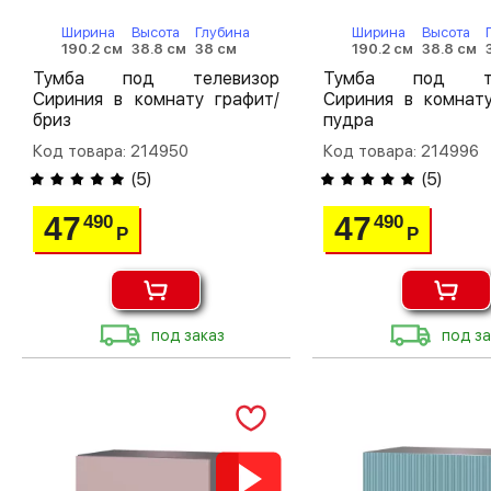
Ширина
Высота
Глубина
Ширина
Высота
190.2 см
38.8 см
38 см
190.2 см
38.8 см
Тумба под телевизор
Тумба под те
Сириния в комнату графит/
Сириния в комнату
бриз
пудра
Код товара: 214950
Код товара: 214996
(
5
)
(
5
)
47
47
490
490
Р
Р
под заказ
под за