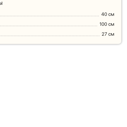
ы
40 см
100 см
27 см