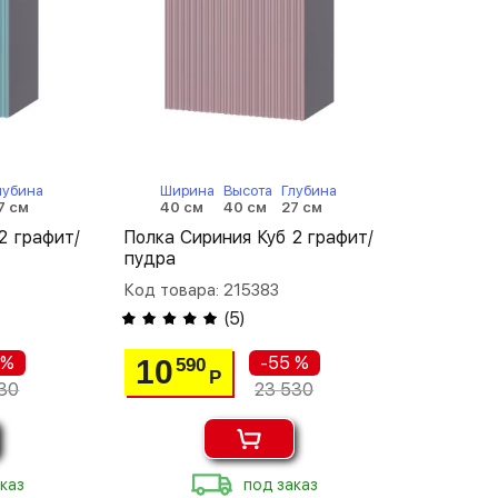
лубина
Ширина
Высота
Глубина
7 см
40 см
40 см
27 см
2 графит/
Полка Сириния Куб 2 графит/
пудра
Код товара: 215383
(
5
)
 %
-55 %
10
590
Р
30
23 530
каз
под заказ