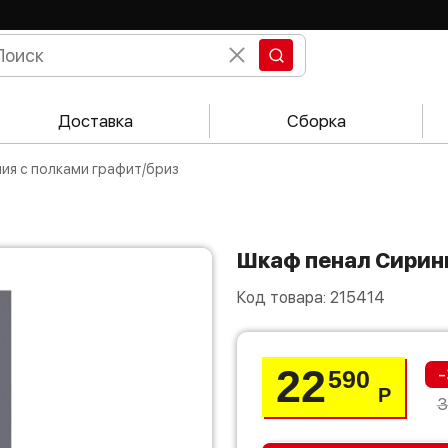
Доставка
Сборка
ния с полками графит/бриз
Шкаф пенал Сирин
Код товара:
215414
22
-
590
Р
3