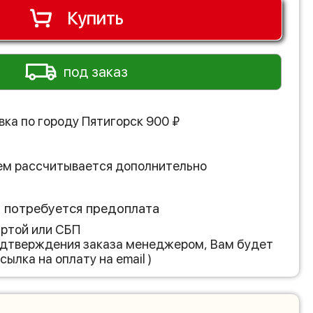
Купить
под заказ
вка по городу
Пятигорск
900
₽
ем рассчитывается дополнительно
з потребуется предоплата
артой или СБП
подтверждения заказа менеджером, Вам будет
сылка на оплату на email )