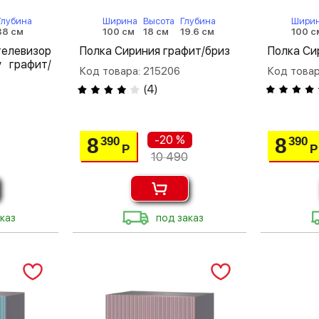
Глубина
Ширина
Высота
Глубина
Шири
38 см
100 см
18 см
19.6 см
100 с
левизор
Полка Сириния графит/бриз
Полка Си
 графит/
Код товара: 215206
Код товар
(
4
)
-20 %
8
8
390
390
Р
Р
10 490
каз
под заказ