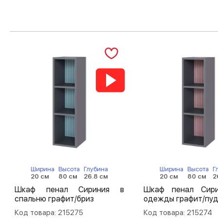
Ширина
Высота
Глубина
Ширина
Высота
Г
20 см
80 см
26.8 см
20 см
80 см
2
Шкаф пенал Сириния в
Шкаф пенал Сир
спальню графит/бриз
одежды графит/пу
Код товара: 215275
Код товара: 215274