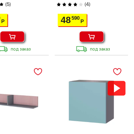
(
5
)
(
4
)
48
0
590
Р
Р
под заказ
под заказ