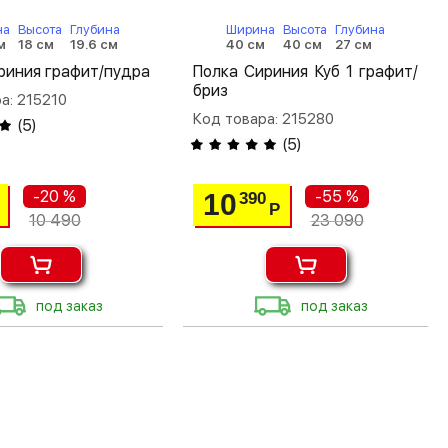
на
Высота
Глубина
Ширина
Высота
Глубина
м
18 см
19.6 см
40 см
40 см
27 см
риния графит/пудра
Полка Сириния Куб 1 графит/
бриз
а: 215210
Код товара: 215280
(
5
)
(
5
)
-20 %
-55 %
10
390
Р
10 490
23 090
под заказ
под заказ