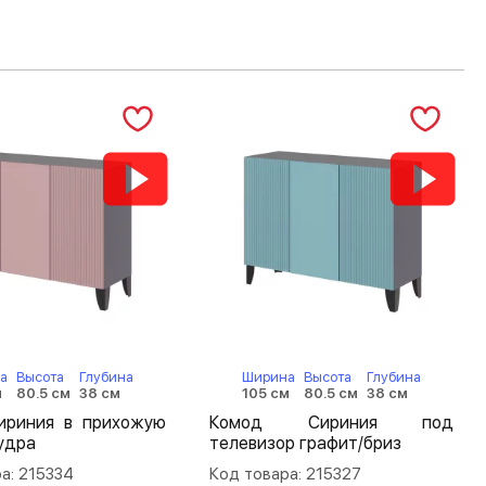
а
Высота
Глубина
Ширина
Высота
Глубина
м
80.5 см
38 см
105 см
80.5 см
38 см
ириния в прихожую
Комод Сириния под
удра
телевизор графит/бриз
а: 215334
Код товара: 215327