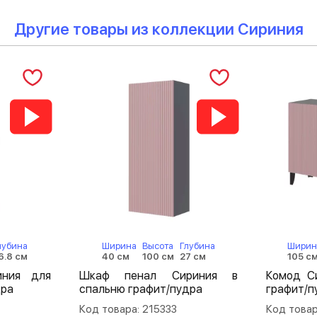
Другие товары из коллекции Сириния
лубина
Ширина
Высота
Глубина
Ширин
6.8 см
40 см
100 см
27 см
105 с
иния для
Шкаф пенал Сириния в
Комод С
дра
спальню графит/пудра
графит/п
Код товара: 215333
Код товар