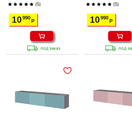
(
5
)
(
5
)
10
10
990
990
Р
Р
под заказ
под за