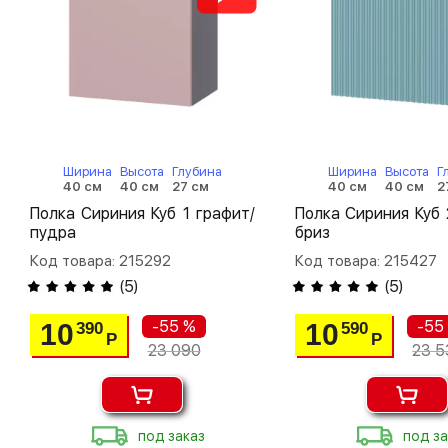
Ширина
Высота
Глубина
Ширина
Высота
Г
40 см
40 см
27 см
40 см
40 см
2
Полка Сириния Куб 1 графит/
Полка Сириния Куб 
пудра
бриз
Код товара: 215292
Код товара: 215427
(
5
)
(
5
)
-55 %
-55
10
10
390
590
Р
Р
23 090
23 5
под заказ
под за