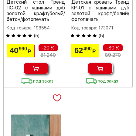
Детский стол Тренд
Детская кровать Тренд
ПС-02 с ящиками дуб
КР-01 с ящиками дуб
золотой крафт/белый/
золотой крафт/белый/
бетон/фотопечать
фотопечать
Код товара: 198554
Код товара: 173071
(
5
)
(
5
)
-20 %
-30 %
40
62
990
490
Р
Р
51 240
89 270
под заказ
под заказ