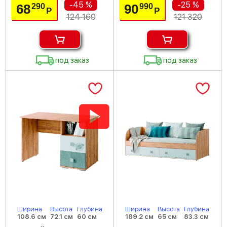
-45 %
-25 %
68
90
290
990
Р
Р
124 160
121 320
под заказ
под заказ
Ширина
Высота
Глубина
Ширина
Высота
Глубина
108.6 см
72.1 см
60 см
189.2 см
65 см
83.3 см