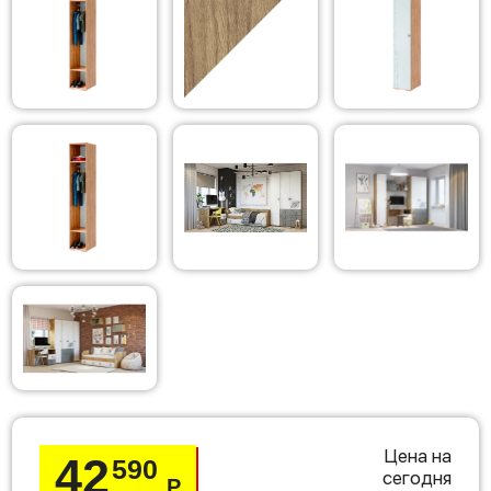
Цена на
42
590
сегодня
Р