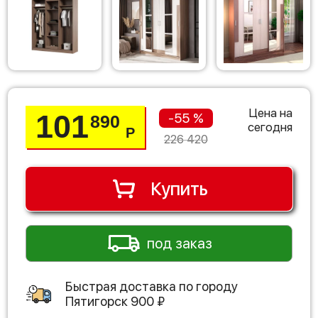
Цена на
101
-55 %
890
сегодня
Р
226 420
Купить
под заказ
Быстрая доставка по городу
Пятигорск
900
₽