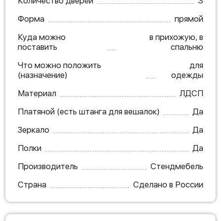
Количество дверей
3
Форма
прямой
Куда можно
в прихожую, в
поставить
спальню
Что можно положить
для
(назначение)
одежды
Материал
ЛДСП
Платяной (есть штанга для вешалок)
Да
Зеркало
Да
Полки
Да
Производитель
Стендмебель
Страна
Сделано в России