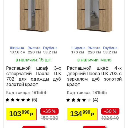
Ширина
Высота
Глубина
Ширина
Высота
Глубина
137.6 см
220 см
53.2 см
178 см
220 см
53.2 см
в наличии: 15 шт.
в наличии: мало
Распашной шкаф 3-х
Распашной шкаф 4-х
створчатый Паола ШК
дверный Паола ШК 703 с
702 для одежды дуб
зеркалом дуб золотой
золотой крафт
крафт
Код товара: 181594
Код товара: 181595
(
5
)
(
4
)
-35 %
-30 %
103
134
990
990
Р
Р
159 980
192 840