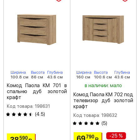
Ширина
Высота
Глубина
Ширина
Высота
Глубина
100.8 см
86 см
43.6 см
160 см
100.6 см
43.6 см
Комод Паола КМ 701 в
в наличии: мало
спальню дуб золотой
Комод Паола КМ 702 под
крафт
телевизор дуб золотой
Код товара: 198631
крафт
(
4.5
)
Код товара: 198632
(
5
)
-25 %
69
790
38
590
Р