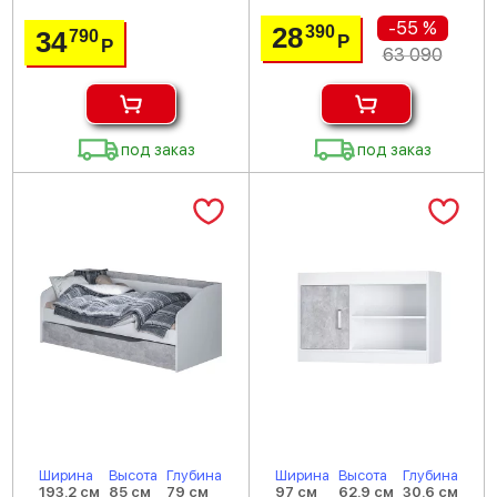
-55 %
28
390
34
790
Р
Р
63 090
под заказ
под заказ
Ширина
Высота
Глубина
Ширина
Высота
Глубина
193.2 см
85 см
79 см
97 см
62.9 см
30.6 см