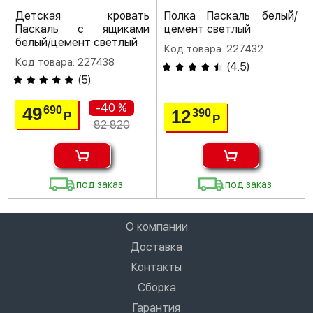
Детская кровать
Полка Паскаль белый/
Паскаль с ящиками
цемент светлый
белый/цемент светлый
Код товара: 227432
Код товара: 227438
(
4.5
)
(
5
)
-40 %
49
690
12
390
Р
Р
82 820
под заказ
под заказ
О компании
Доставка
Контакты
Сборка
Гарантия