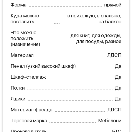
Форма
прямой
Куда можно
в прихожую, в спальню,
поставить
на балкон
Что можно
для книг, для одежды,
положить
для посуды, разное
(назначение)
Материал
ЛДСП
Пенал (узкий высокий шкаф)
Да
Шкаф-стеллаж
Да
Полки
Да
Ящики
Да
Материал фасада
ЛДСП
Торговая марка
Мебелони
Производитель
БТС