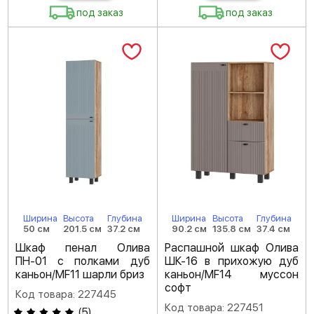
под заказ
под заказ
Ширина
Высота
Глубина
Ширина
Высота
Глубина
50 см
201.5 см
37.2 см
90.2 см
135.8 см
37.4 см
Шкаф пенал Олива
Распашной шкаф Олива
ПН-01 с полками дуб
ШК-16 в прихожую дуб
каньон/MF11 шарли бриз
каньон/MF14 муссон
софт
Код товара: 227445
Код товара: 227451
(
5
)