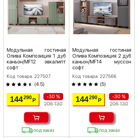
Модульная гостиная
Модульная гостиная
Олива Композиция 1 дуб
Олива Композиция 2 дуб
каньон/MF12 эвкалипт
каньон/MF14 муссон
софт
софт
Код товара: 227507
Код товара: 227566
(
4.5
)
(
5
)
-30 %
-30 %
144
144
290
290
Р
Р
206 130
206 130
под заказ
под заказ