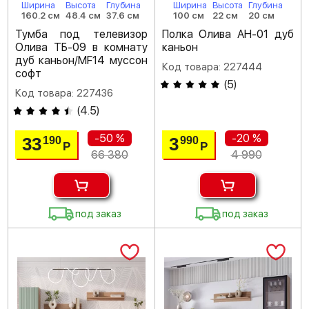
Ширина
Высота
Глубина
Ширина
Высота
Глубина
160.2 см
48.4 см
37.6 см
100 см
22 см
20 см
Тумба под телевизор
Полка Олива АН-01 дуб
Олива ТБ-09 в комнату
каньон
дуб каньон/MF14 муссон
Код товара: 227444
софт
(
5
)
Код товара: 227436
(
4.5
)
-50 %
-20 %
33
3
190
990
Р
Р
66 380
4 990
под заказ
под заказ