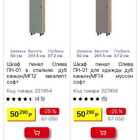
Ширина
Высота
Глубина
Ширина
Высота
Глубина
50 см
201.5 см
37.2 см
50 см
201.5 см
37.2 см
Шкаф пенал Олива
Шкаф пенал Олива
ПН-01 в спальню дуб
ПН-01 для одежды дуб
каньон/MF12 эвкалипт
каньон/MF14 муссон
софт
софт
Код товара: 227454
Код товара: 227455
(
4.5
)
(
5
)
-25 %
-25 %
50
50
290
290
Р
Р
67 050
67 050