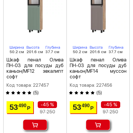
Ширина
Высота
Глубина
Ширина
Высота
Глубина
50.2 см
201.6 см
37.7 см
50.2 см
201.6 см
37.7 см
Шкаф пенал Олива
Шкаф пенал Олива
ПН-03 для посуды дуб
ПН-03 для посуды дуб
каньон/MF12 эвкалипт
каньон/MF14 муссон
софт
софт
Код товара: 227457
Код товара: 227456
(
5
)
(
5
)
-45 %
-45 %
53
53
490
490
Р
Р
97 250
97 250