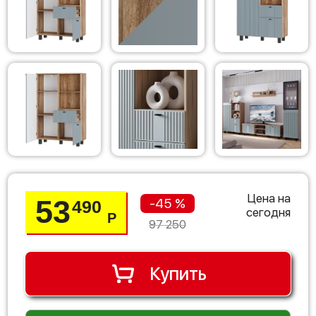
Цена на
53
-45 %
490
сегодня
Р
97 250
Купить