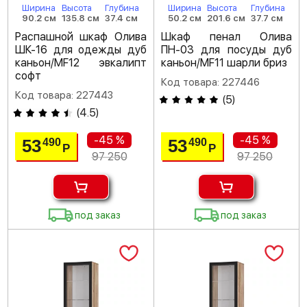
Ширина
Высота
Глубина
Ширина
Высота
Глубина
90.2 см
135.8 см
37.4 см
50.2 см
201.6 см
37.7 см
Распашной шкаф Олива
Шкаф пенал Олива
ШК-16 для одежды дуб
ПН-03 для посуды дуб
каньон/MF12 эвкалипт
каньон/MF11 шарли бриз
софт
Код товара: 227446
Код товара: 227443
(
5
)
(
4.5
)
-45 %
-45 %
53
53
490
490
Р
Р
97 250
97 250
под заказ
под заказ