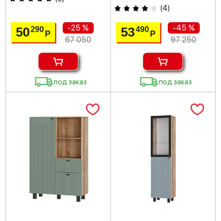
(
4
)
-25 %
-45 %
50
53
290
490
Р
Р
67 050
97 250
под заказ
под заказ