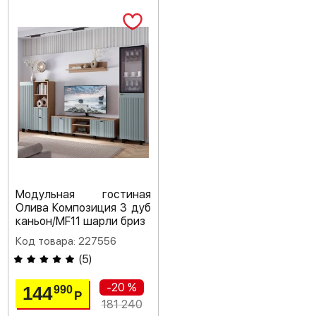
Модульная гостиная
Олива Композиция 3 дуб
каньон/MF11 шарли бриз
Код товара: 227556
(
5
)
-20 %
144
990
Р
181 240