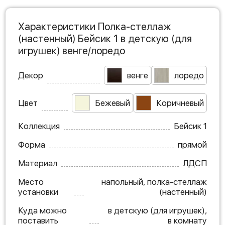
Характеристики Полка-стеллаж
(настенный) Бейсик 1 в детскую (для
игрушек) венге/лоредо
Декор
венге
лоредо
Цвет
Бежевый
Коричневый
Коллекция
Бейсик 1
Форма
прямой
Материал
ЛДСП
Место
напольный, полка-стеллаж
установки
(настенный)
Куда можно
в детскую (для игрушек),
поставить
в комнату