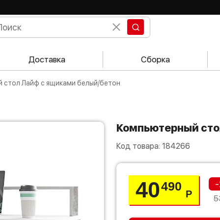
Доставка
Сборка
й стол Лайф с ящиками белый/бетон
Компьютерный ст
Код товара:
184266
40
-
490
Р
5