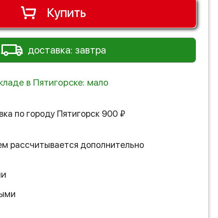
Купить
доставка: завтра
кладе в Пятигорске: мало
вка по городу
Пятигорск
900
₽
ем рассчитывается дополнительно
ии
ными