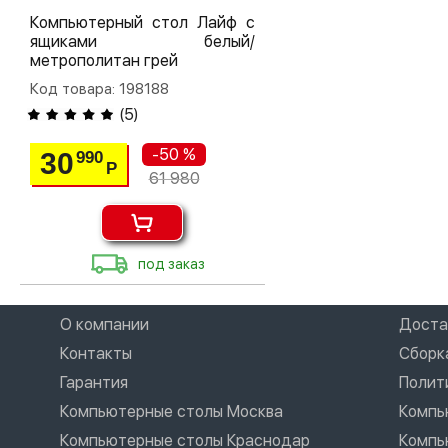
Компьютерный стол Лайф с
ящиками белый/
метрополитан грей
Код товара: 198188
(
5
)
-50 %
30
990
Р
61 980
под заказ
О компании
Доста
Контакты
Сборк
Гарантия
Полит
Компьютерные столы Москва
Компь
Компьютерные столы Краснодар
Компь