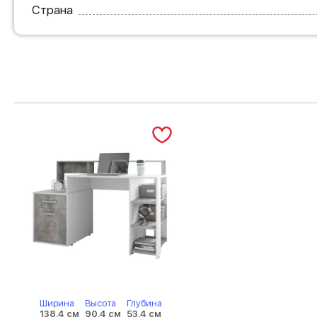
Страна
Ширина
Высота
Глубина
138.4 см
90.4 см
53.4 см