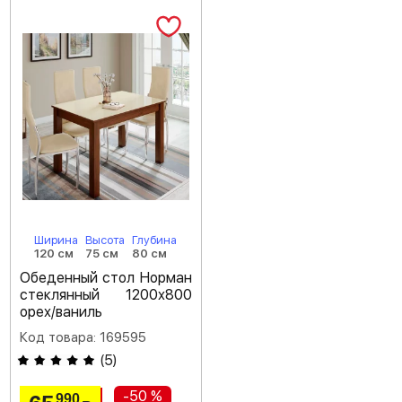
Ширина
Высота
Глубина
120 см
75 см
80 см
Обеденный стол Норман
стеклянный 1200х800
орех/ваниль
Код товара: 169595
(
5
)
-50 %
990