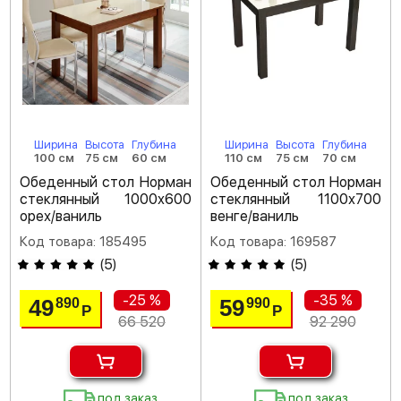
Ширина
Высота
Глубина
Ширина
Высота
Глубина
100 см
75 см
60 см
110 см
75 см
70 см
Обеденный стол Норман
Обеденный стол Норман
стеклянный 1000х600
стеклянный 1100х700
орех/ваниль
венге/ваниль
Код товара: 185495
Код товара: 169587
(
5
)
(
5
)
-25 %
-35 %
49
59
890
990
Р
Р
66 520
92 290
под заказ
под заказ