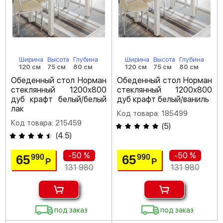
Ширина
Высота
Глубина
Ширина
Высота
Глубина
120 см
75 см
80 см
120 см
75 см
80 см
Обеденный стол Норман
Обеденный стол Норман
стеклянный 1200х800
стеклянный 1200х800
дуб крафт белый/белый
дуб крафт белый/ваниль
лак
Код товара: 185499
Код товара: 215459
(
5
)
(
4.5
)
-50 %
-50 %
65
65
990
990
Р
Р
131 980
131 980
под заказ
под заказ