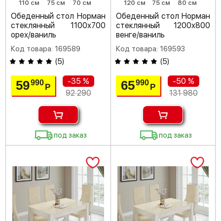
110 см
75 см
70 см
120 см
75 см
80 см
Обеденный стол Норман
Обеденный стол Норман
стеклянный 1100х700
стеклянный 1200х800
орех/ваниль
венге/ваниль
Код товара: 169589
Код товара: 169593
(
5
)
(
5
)
-35 %
-50 %
59
65
990
990
Р
Р
92 290
131 980
под заказ
под заказ