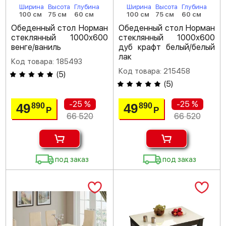
Ширина
Высота
Глубина
Ширина
Высота
Глубина
100 см
75 см
60 см
100 см
75 см
60 см
Обеденный стол Норман
Обеденный стол Норман
стеклянный 1000х600
стеклянный 1000х600
венге/ваниль
дуб крафт белый/белый
лак
Код товара: 185493
Код товара: 215458
(
5
)
(
5
)
-25 %
-25 %
49
49
890
890
Р
Р
66 520
66 520
под заказ
под заказ