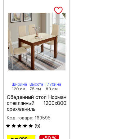
Ширина
Высота
Глубина
120 см
75 см
80 см
Обеденный стол Норман
стеклянный 1200х800
орех/ваниль
Код товара: 169595
(
5
)
-50 %