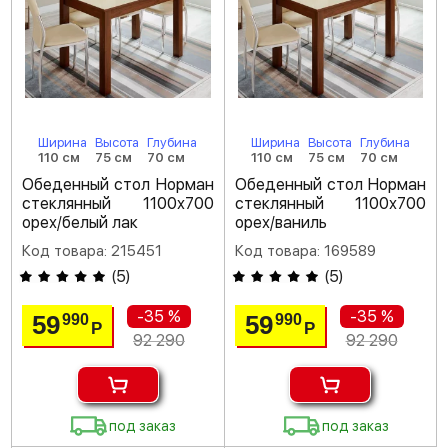
Ширина
Высота
Глубина
Ширина
Высота
Глубина
110 см
75 см
70 см
110 см
75 см
70 см
Обеденный стол Норман
Обеденный стол Норман
стеклянный 1100х700
стеклянный 1100х700
орех/белый лак
орех/ваниль
Код товара: 215451
Код товара: 169589
(
5
)
(
5
)
-35 %
-35 %
59
59
990
990
Р
Р
92 290
92 290
под заказ
под заказ