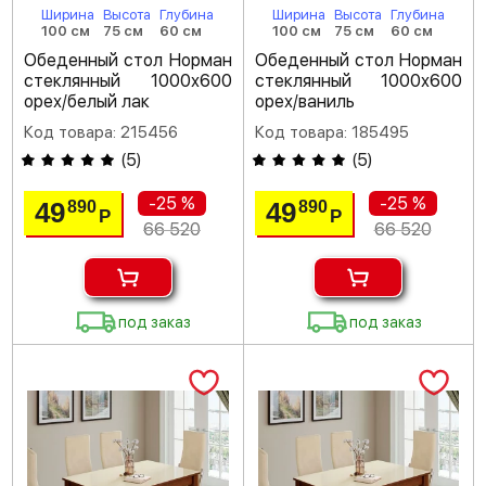
Ширина
Высота
Глубина
Ширина
Высота
Глубина
100 см
75 см
60 см
100 см
75 см
60 см
Обеденный стол Норман
Обеденный стол Норман
стеклянный 1000х600
стеклянный 1000х600
орех/белый лак
орех/ваниль
Код товара: 215456
Код товара: 185495
(
5
)
(
5
)
-25 %
-25 %
49
49
890
890
Р
Р
66 520
66 520
под заказ
под заказ