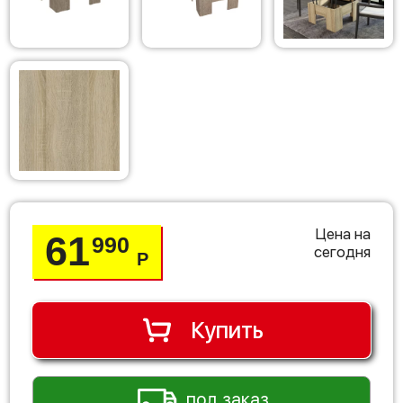
Цена на
61
990
сегодня
Р
Купить
под заказ