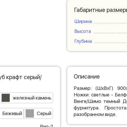
Габаритные размер
Ширина
Высота
Глубина
Описание
уб крафт серый/
Размер: (ШхВхГ) 900
Ножки: светлые - Бел
железный камень
Венге/Шимо темный До
фурнитура. Простота
Бежевый
Серый
разобранном виде.
Рио-2