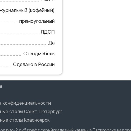
журнальный (кофейный)
прямоугольный
ЛДСП
Да
Стендмебель
Сделано в России
а
а конфиденциальности
ные столы Санкт-Петербург
ные столы Красноярск
тол рио-2 дуб крафт серый/железный камень в Пятигорске недор