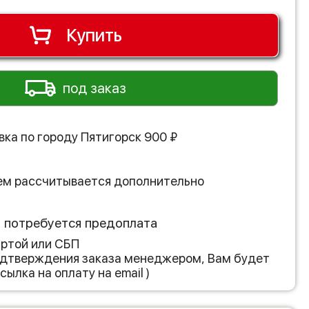
Купить
под заказ
вка по городу
Пятигорск
900
₽
ем рассчитывается дополнительно
з потребуется предоплата
артой или СБП
подтверждения заказа менеджером, Вам будет
сылка на оплату на email )