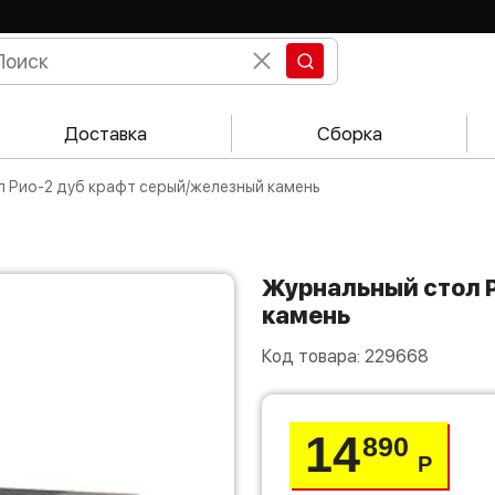
Доставка
Сборка
ол Рио-2 дуб крафт серый/железный камень
Журнальный стол Рио-2 дуб крафт серый/железный
камень
Код товара:
229668
14
890
Р