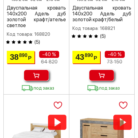
Двуспальная кровать
Двуспальная кровать
140х200 Адель дуб
140х200 Адель дуб
золотой крафт/ателье
золотой крафт/белый
светлое
Код товара: 168821
Код товара: 168820
(
5
)
(
5
)
-40 %
-40 %
38
43
890
890
Р
Р
64 820
73 150
под заказ
под заказ