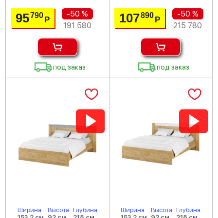
-50 %
-50 %
95
107
790
890
Р
Р
191 580
215 780
под заказ
под заказ
Ширина
Высота
Глубина
Ширина
Высота
Глубина
153.2 см
92 см
218 см
153.2 см
92 см
218 см