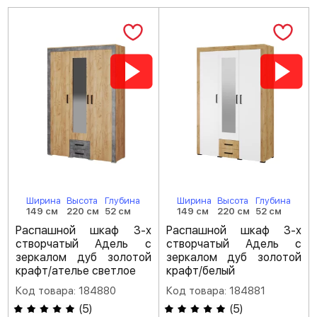
Ширина
Высота
Глубина
Ширина
Высота
Глубина
149 см
220 см
52 см
149 см
220 см
52 см
Распашной шкаф 3-х
Распашной шкаф 3-х
створчатый Адель с
створчатый Адель с
зеркалом дуб золотой
зеркалом дуб золотой
крафт/ателье светлое
крафт/белый
Код товара: 184880
Код товара: 184881
(
5
)
(
5
)