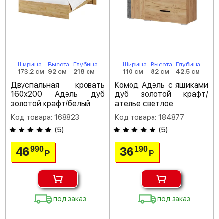
Ширина
Высота
Глубина
Ширина
Высота
Глубина
173.2 см
92 см
218 см
110 см
82 см
42.5 см
Двуспальная кровать
Комод Адель с ящиками
160х200 Адель дуб
дуб золотой крафт/
золотой крафт/белый
ателье светлое
Код товара: 168823
Код товара: 184877
(
5
)
(
5
)
46
36
990
190
Р
Р
под заказ
под заказ