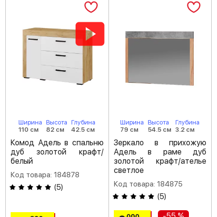
Ширина
Высота
Глубина
Ширина
Высота
Глубина
110 см
82 см
42.5 см
79 см
54.5 см
3.2 см
Комод Адель в спальню
Зеркало в прихожую
дуб золотой крафт/
Адель в раме дуб
белый
золотой крафт/ателье
светлое
Код товара: 184878
Код товара: 184875
(
5
)
(
5
)
-55 %