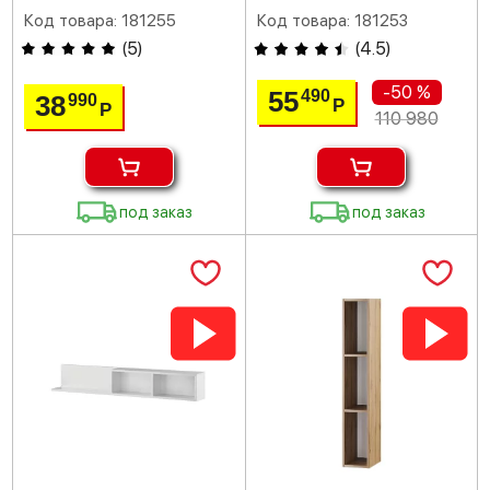
Код товара: 181255
Код товара: 181253
(
5
)
(
4.5
)
-50 %
55
490
38
990
Р
Р
110 980
под заказ
под заказ