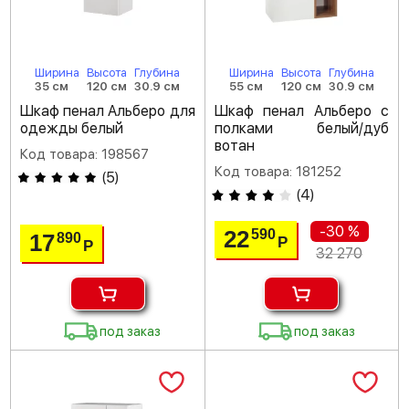
Ширина
Высота
Глубина
Ширина
Высота
Глубина
35 см
120 см
30.9 см
55 см
120 см
30.9 см
Шкаф пенал Альберо для
Шкаф пенал Альберо с
одежды белый
полками белый/дуб
вотан
Код товара: 198567
Код товара: 181252
(
5
)
(
4
)
-30 %
22
590
17
890
Р
Р
32 270
под заказ
под заказ