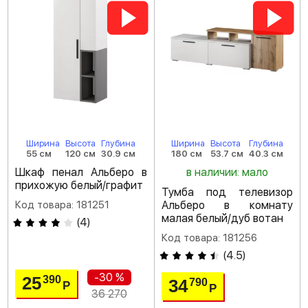
Ширина
Высота
Глубина
Ширина
Высота
Глубина
55 см
120 см
30.9 см
180 см
53.7 см
40.3 см
Шкаф пенал Альберо в
в наличии: мало
прихожую белый/графит
Тумба под телевизор
Код товара: 181251
Альберо в комнату
малая белый/дуб вотан
(
4
)
Код товара: 181256
(
4.5
)
-30 %
25
390
34
790
Р
Р
36 270