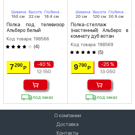
Ширина
Высота
Глубина
Ширина
Высота
Глубина
150 см
22 см
18.4 см
20 см
120 см
30.9 см
Полка под телевизор
Полка-стеллаж
Альберо белый
(настенный) Альберо в
комнату дуб вотан
Код товара: 198566
Код товара: 198569
(
4
)
(
5
)
-40 %
-25 %
7
9
290
790
Р
Р
12 150
13 050
под заказ
под заказ
О компании
Доставка
Контакты