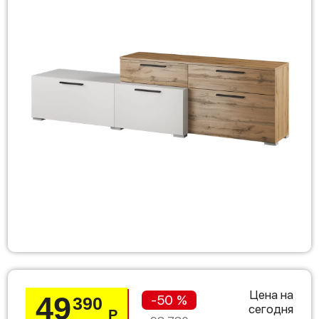
Цена на
49
-50 %
390
сегодня
Р